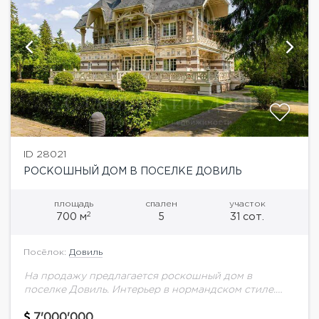
ID 28021
РОСКОШНЫЙ ДОМ В ПОСЕЛКЕ ДОВИЛЬ
площадь
спален
участок
2
700 м
5
31 сот.
Посёлок:
Довиль
На продажу предлагается роскошный дом в
поселке Довиль. Интерьер в нормандском стиле.
Излишне декоративный облик дома был
нивелирован лаконичным и изысканным
7'000'000