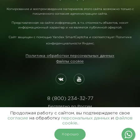
Копирование и воспроизведение материалов этого сайта возможно только с
письменного согласия администрации сайта.
Представленная на сайте информация, в т.ч. стоимость объектов, носит
информационный характер и не является публичной офертой.
Сайт защищен с помощью
Yandex SmartCaptcha
и соответствует
Политике
конфиденциальности Яндекс
.
Политика обработки персональных данных
Файлы cookie
8 (800) 234-32-77
Бесплатно по России
Продолжая работу с сайтом, вы подтверждаете свое
Реквизиты:
согласие
на обработку
персональных данных
и
файлов
ООО Агентство "Славянский Двор"
cookie
.
ИНН:7729122105 ОГРН:1027700102473
Хорошо