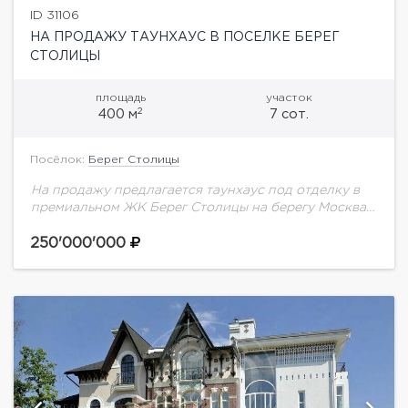
ID 31106
НА ПРОДАЖУ ТАУНХАУС В ПОСЕЛКЕ БЕРЕГ
СТОЛИЦЫ
площадь
участок
2
400 м
7 сот.
Посёлок:
Берег Столицы
На продажу предлагается таунхаус под отделку в
премиальном ЖК Берег Столицы на берегу Москва-
реки и непосредственной близости от Серебряного
бора.
250'000'000