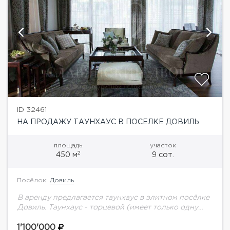
ID 32461
НА ПРОДАЖУ ТАУНХАУС В ПОСЕЛКЕ ДОВИЛЬ
площадь
участок
2
450 м
9 сот.
Посёлок:
Довиль
В аренду предлагается таунхаус в элитном посёлке
Довиль. Таунхаус - торцевой (имеет только одну
смежную стену). На участке цветущий сад с
декоративными и плодовыми растениями. Зона
1'100'000