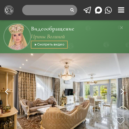
Видеообращение
Ирины Волиной
Смотреть видео