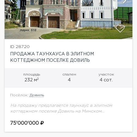
ID 28720
ПРОДАЖА ТАУНХАУСА В ЭЛИТНОМ
КОТТЕДЖНОМ ПОСЕЛКЕ ДОВИЛЬ
площадь
спален
участок
2
232 м
4
4 сот.
Посёлок:
Довиль
На продажу предлагается таунхаус в элитном
коттеджном поселке Довиль на Минском
шоссе.Подмосковный Довиль располагается в 10 км
от МКАД по Минскому или Можайскому шоссе в
75'000'000
обширном лесном...