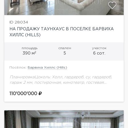
ID 28034
НА ПРОДАЖУ ТАУНХАУС В ПОСЕЛКЕ БАРВИХА
ХИЛЛС (HILLS)
площадь
спален
участок
2
390 м
5
6 сот.
Посёлок:
Барвиха Хиллс (Hills)
ПланировкаЦоколь: Холл, гардероб, су, гардероб,
гараж 2 мм, постирочная, кинотеатр, гостевая
спальня с гардеробом, выход во двор.1 уровень:
Кухня-столовая, су, гостиная с камином, кабинет.2
110'000'000
уровень: Холл, 2...