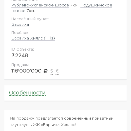
Рублево-Успенское шоссе
7км.,
Подушкинское
шоссе
7км.
Населённый пункт:
Барвиха
Посёлок:
Барвиха Хиллс (Hills)
ID Объекта:
32248
Продажа:
116'000'000
Особенности
На продажу предлагается современный приватный
таунхаус в ЖК «Барвиха Хиллс»!