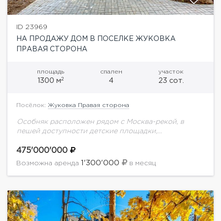
ID 23969
НА ПРОДАЖУ ДОМ В ПОСЕЛКЕ ЖУКОВКА
ПРАВАЯ СТОРОНА
площадь
спален
участок
2
1300 м
4
23 сот.
Посёлок:
Жуковка Правая сторона
Особняк расположен рядом с Москва-рекой, в
пешей доступности детские площадки,
оборудованные места отдыха, и развитая
инфраструктура района. Дом полностью готов к
475'000'000
проживанию. Планировка дома: Цоколь:
1'300'000
Возможна аренда
в месяц
бильярдная, кинозал,...