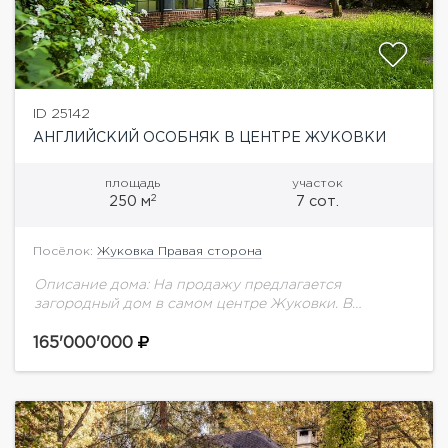
ID 25142
АНГЛИЙСКИЙ ОСОБНЯК В ЦЕНТРЕ ЖУКОВКИ
площадь
участок
2
250 м
7 сот.
Посёлок:
Жуковка Правая сторона
Описание дома: На продажу предлагается
загородный дом в самом центре Жуковки. В
шаговой доступности вся инфраструктура с
лучшими ресторанами, кафе, магазинами и
165'000'000
салонами красоты. Планировка дома: 1...