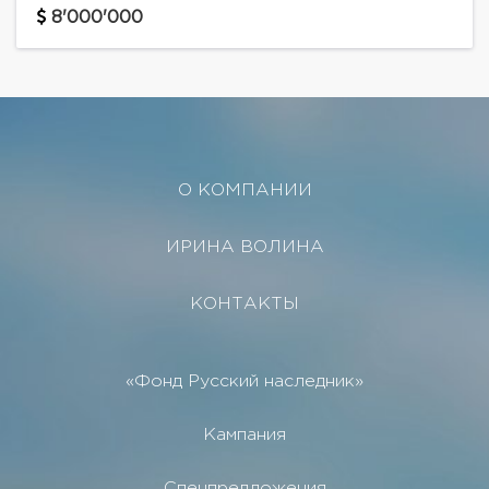
дома:Цоколь: оборудование под бассейном,
8'000'000
кладовые.1 этаж: прихожая, гардеробная, гостевой
с/у, холл, кабинет...
О КОМПАНИИ
ИРИНА ВОЛИНА
КОНТАКТЫ
«Фонд Русский наследник»
Кампания
Спецпредложения