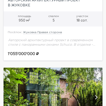
АВТОРСКИЙ АРХИТЕКТУРНЫЙ ПРОЕКТ
В ЖУКОВКЕ
площадь
спален
участок
2
950 м
5
18 сот.
Посёлок:
Жуковка Правая сторона
Авторский архитектурный проект в современном
стиле с панорамными окнами Schuco. В отделке -
исключительно дорогие материалы (мрамор,
дубовый паркет, итальянский керамогранит).
1'055'000'000
Мебель Minotti, вся встроенная мебель и...