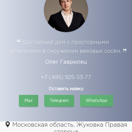
Достойный дом с просторными
спальнями в окружении вековых сосен.
Олег Гаврилец
+7 (495) 925-33-77
Оставить заявку
Max
Telegram
WhatsApp
Московская область, Жуковка Правая
сторона