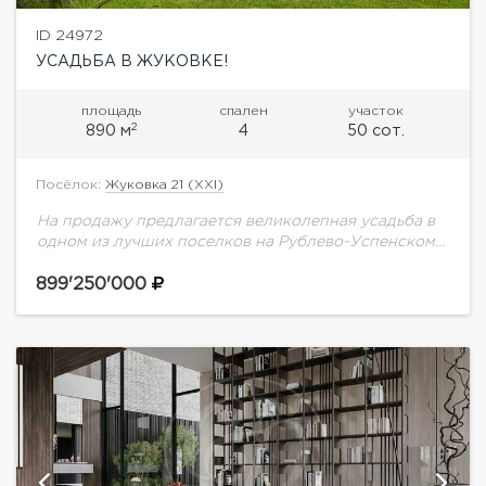
ID 24972
УСАДЬБА В ЖУКОВКЕ!
площадь
спален
участок
2
890 м
4
50 сот.
Посёлок:
Жуковка 21 (XXI)
На продажу предлагается великолепная усадьба в
одном из лучших поселков на Рублево-Успенском
шоссе. Планировка дома: 1 этаж - терраса, кухня,
столовая, гостиная, 2 гардеробные, кабинет
899'250'000
(гостевая спальня),...