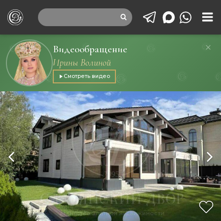
Видеообращение
Ирины Волиной
Смотреть видео