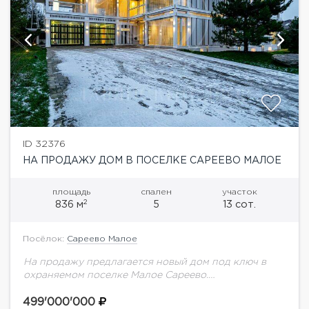
ID 32376
НА ПРОДАЖУ ДОМ В ПОСЕЛКЕ САРЕЕВО МАЛОЕ
площадь
спален
участок
2
836 м
5
13 сот.
Посёлок:
Сареево Малое
На продажу предлагается новый дом под ключ в
охраняемом поселке Малое Сареево.
Функциональная планировка: 5 спалн, SPA-зона с
дровяной печью, блок для персонала. Фахверковая
499'000'000