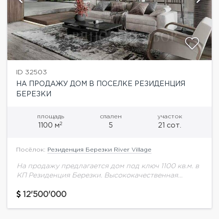
ID 32503
НА ПРОДАЖУ ДОМ В ПОСЕЛКЕ РЕЗИДЕНЦИЯ
БЕРЕЗКИ
площадь
спален
участок
2
1100 м
5
21 сот.
Посёлок:
Резиденция Березки River Village
На продажу предлагается дом под ключ 1100 кв.м. в
КП Резиденция Березки. Высококачественная
комплектация, дорогие отделочные материалы и
инженерия. Функциональная планировка: 5 спален
12'500'000
с гардеробными и с/у,...