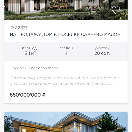
ID 32377
НА ПРОДАЖУ ДОМ В ПОСЕЛКЕ САРЕЕВО МАЛОЕ
площадь
спален
участок
2
511 м
4
20 сот.
Посёлок:
Сареево Малое
На продажу предлагается новый дом на прилесном
участке в охраняемом поселке Малое Сареево.
Функциональная планировка: гостиная с камином,
кабинет, 4 спальни, квартира для персонала с
650'000'000
отдельным входом.