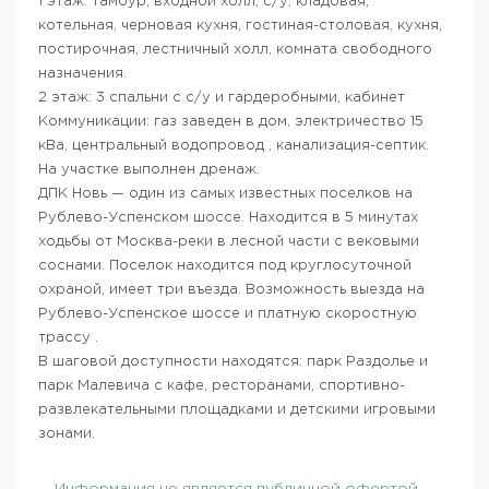
1 этаж: тамбур, входной холл, с/у, кладовая,
котельная, черновая кухня, гостиная-столовая, кухня,
постирочная, лестничный холл, комната свободного
назначения.
2 этаж: 3 спальни с с/у и гардеробными, кабинет
Коммуникации: газ заведен в дом, электричество 15
кВа, центральный водопровод , канализация-септик.
На участке выполнен дренаж.
ДПК Новь — один из самых известных поселков на
Рублево-Успенском шоссе. Находится в 5 минутах
ходьбы от Москва-реки в лесной части с вековыми
соснами. Поселок находится под круглосуточной
охраной, имеет три въезда. Возможность выезда на
Рублево-Успенское шоссе и платную скоростную
трассу .
В шаговой доступности находятся: парк Раздолье и
парк Малевича с кафе, ресторанами, спортивно-
развлекательными площадками и детскими игровыми
зонами.
Информация не является публичной офертой.