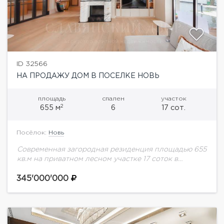
ID 32566
НА ПРОДАЖУ ДОМ В ПОСЕЛКЕ НОВЬ
площадь
спален
участок
2
655 м
6
17 сот.
Посёлок:
Новь
Современная загородная резиденция площадью 655
кв.м на приватном лесном участке 17 соток в
камерном охраняемом поселке «Новь» — одном из
самых уютных стародачных мест Рублево-
345'000'000
Успенского направления.Поселок сочетает...