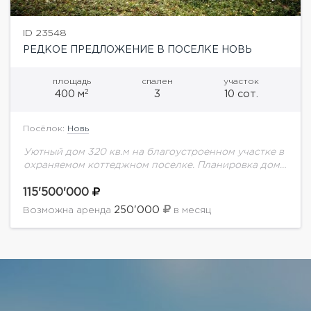
ID 23548
РЕДКОЕ ПРЕДЛОЖЕНИЕ В ПОСЕЛКЕ НОВЬ
площадь
спален
участок
2
400 м
3
10 сот.
Посёлок:
Новь
Уютный дом 320 кв.м на благоустроенном участке в
охраняемом коттеджном поселке. Планировка дома:
1-й этаж: гостиная, столовая, кухня, ванная комната;
2-й этаж: 3 спальни, санузел; 3-й этаж:...
115'500'000
250'000
Возможна аренда
в месяц