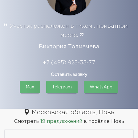
Участок расположен в тихом , приватном
месте.
Виктория Толмачева
+7 (495) 925-33-77
Оставить заявку
Max
Telegram
WhatsApp
Московская область, Новь
Смотреть
19 предложений
в посёлке Новь