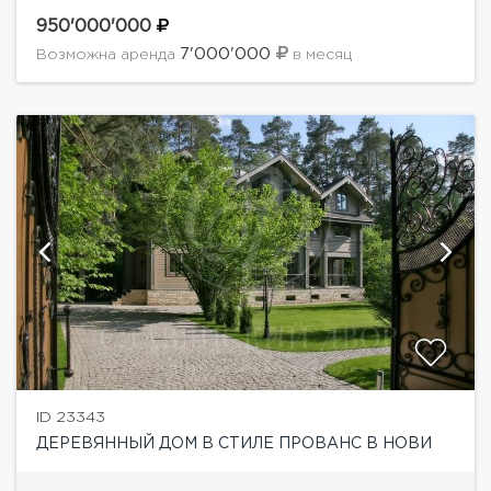
Прихожая, кухня, гардеробные – мебель Luciano
Zonta. Панели и двери в гостиной и спальне...
950'000'000
7'000'000
Возможна аренда
в месяц
ID 23343
ДЕРЕВЯННЫЙ ДОМ В СТИЛЕ ПРОВАНС В НОВИ