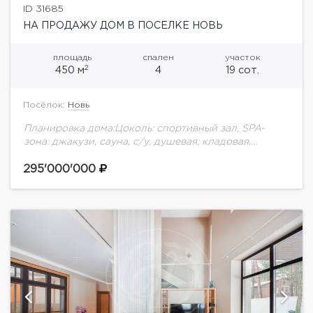
ID 31685
НА ПРОДАЖУ ДОМ В ПОСЕЛКЕ НОВЬ
площадь
спален
участок
2
450 м
4
19 сот.
Посёлок:
Новь
Планировка дома:Цоколь: спортивный зал, SPA-
зона: джакузи, сауна, с/у, душевая; кладовая,
постирочная, котельная1 этаж: кухня-гостиная с
камином и выходом на террасу, кабинет, гостевой с/
295'000'000
у, гардероб2 этаж: мастер-спальня с...