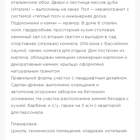
итальянские обои. Двери и лестница массив дуба
(Италия) — выполнены на заказ. Пол — керамогранит с
системой «теплый пол» и инженерная доска.
Подоконники и камин — мрамор. В доме 6 спален,
холл, гардеробная, просторная кухня-столовая,
каминный зал со вторым светом и выходом в сад,
спортивная (игровая) комната, SPA-зона с бассейном,
сауной, хамам, комната для отдыха. Дом построен из
кирпича, облицован немецким клинкерным кирпичом и
декоративным камнем, крыльцо оформлено
натуральным гранитом.
Правильной формы участок с ландшафтным дизайном.
Сделан дренаж, выполнено освещение и
автополив,огорожен забором на бетонном
основании. На участке расположена зимняя беседка с
кухней, барбекю и с/у, гараж на 3 а/м с квартирой
для персонала.
Планировка :
Цоколь: техническое помещение, кладовая, котельная.