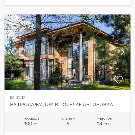
помещение1 этаж: прихожая, холл, гостиная,
кабинет,...
ID 31517
НА ПРОДАЖУ ДОМ В ПОСЕЛКЕ АНТОНОВКА
площадь
спален
участок
2
900 м
5
24 сот.