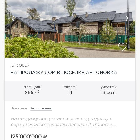
ID 30657
НА ПРОДАЖУ ДОМ В ПОСЕЛКЕ АНТОНОВКА
площадь
спален
участок
2
865 м
4
19 сот.
Посёлок:
Антоновка
На продажу предлагается дом под отделку в
охраняемом коттеджном поселке Антоновка.
Основной дом:Цоколь: кладовая, холл, оружейная
комната, винный погреб, постирочная, техническое
125'000'000