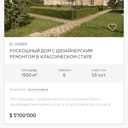
ID 29985
РОСКОШНЫЙ ДОМ С ДИЗАЙНЕРСКИМ
РЕМОНТОМ В КЛАССИЧЕСКОМ СТИЛЕ
площадь
спален
участок
2
1500 м
6
53 сот.
Посёлок:
Антоновка
На продажу предлагается роскошный дом с
дизайнерским ремонтом в классическом стиле в
коттеджном поселке Антоновка.Планировка
дома:Цоколь: спортзал с с/у, оружейная комната,
5'100'000
постирочная, котельная, помещения для хранения1
этаж:...