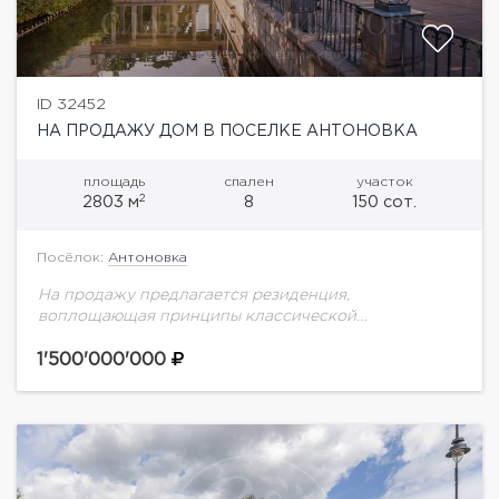
ID 32452
НА ПРОДАЖУ ДОМ В ПОСЕЛКЕ АНТОНОВКА
площадь
спален
участок
2
2803 м
8
150 сот.
Посёлок:
Антоновка
На продажу предлагается резиденция,
воплощающая принципы классической
архитектуры и возможности современных
инженерных решений.Общая площадь дома
1'500'000'000
составляет 2803 кв.м., участок - 1,5 гектара
продуманного ландшафтного дизайна.Интерьеры
резиденции выдержаны...