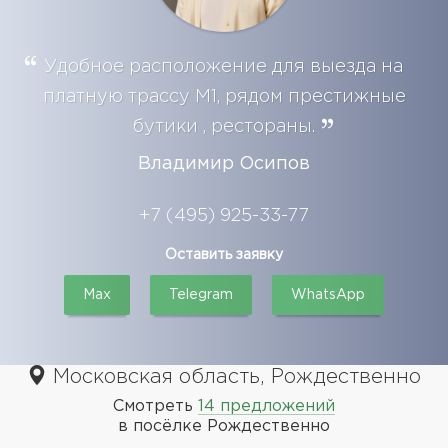
Удобное расположение для выезда на
платную трассу М1, рядом престижные
бутики , рестораны.
Владимир Осипов
+7 (495) 925-33-77
Оставить заявку
Max
Telegram
WhatsApp
Московская область, Рождественно
Смотреть
14 предложений
в посёлке Рождественно