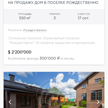
НА ПРОДАЖУ ДОМ В ПОСЕЛКЕ РОЖДЕСТВЕННО
площадь
спален
участок
2
550 м
3
17 сот.
Посёлок:
Рождественно
Описание поселка: Охраняемый поселок
"Рождествено". В посёлке закрытая огороженная
территория и 3 поста круглосуточной охраны.
Удобные выезды на Рублево-Успенское шоссе без
2'200'000
пробок и светофоров. В непосредственной
300'000
Возможна аренда
в месяц
близости...