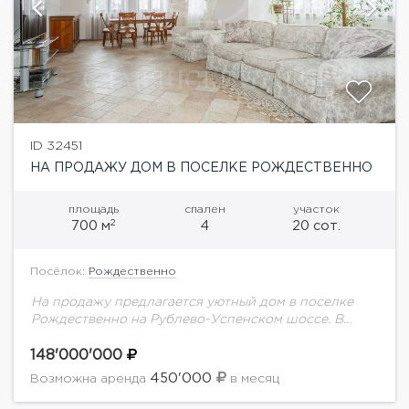
ID 32451
НА ПРОДАЖУ ДОМ В ПОСЕЛКЕ РОЖДЕСТВЕННО
площадь
спален
участок
2
700 м
4
20 сот.
Посёлок:
Рождественно
На продажу предлагается уютный дом в поселке
Рождественно на Рублево-Успенском шоссе. В
доме выполнен стильный ремонт, грамотная
планировка. В доме 4 спальни со своими ванными и
148'000'000
гардеробными...
450'000
Возможна аренда
в месяц