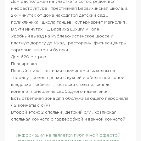
Дом расположен на участке 15 соток, рядом вся
инфраструктура : престижная Барвихинская школа, в
2-х минутах от дома находятся детский сад ,,
поликлиника , школа танцев , супермаркет Магнолия .
В 5-ти минутах ТЦ Барвиха Luxury Village
Удобный выезд на Рублево-Успенское шоссе и
платную дорогу до Мкад . рестораны, фитнес-центры,
торговые центры и бутики.
Дом 620 метров.
Планировка :
Первый этаж : гостиная с камином и выходом на
террасу , совмещенная с кухней и обеденной зоной ,
кладовая , кабинет , гостевая спальня, ванная
комната, помещение свободного назначения .
Есть отдельная зона для обслуживающего персонала
( 2 комнаты с с/у)
Второй этаж: 2 спальни , детский с/у , хозяйская
спальная комната с гардеробной и ванной комнатой .
Информация не является публичной офертой.