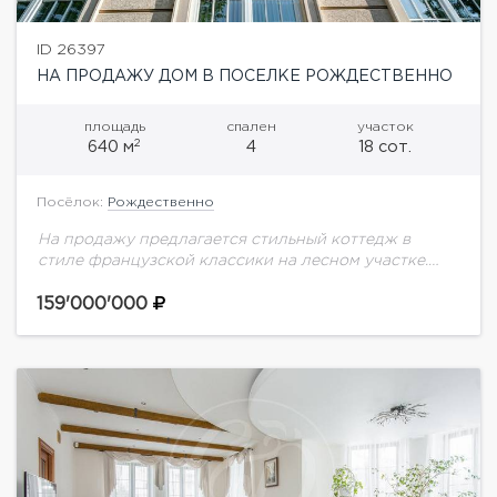
ID 26397
НА ПРОДАЖУ ДОМ В ПОСЕЛКЕ РОЖДЕСТВЕННО
площадь
спален
участок
2
640 м
4
18 сот.
Посёлок:
Рождественно
На продажу предлагается стильный коттедж в
стиле французской классики на лесном участке.
Планировка дома:Цоколь: SPA-зона с сауной,
купелью и с/у, спортивный зал, квартира для
159'000'000
персонала (спальня, кухня-гостиная,...