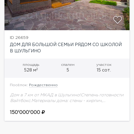
ID 26659
ДОМ ДЛЯ БОЛЬШОЙ СЕМЬИ РЯДОМ СО ШКОЛОЙ
В ШУЛЬГИНО
площадь
спален
участок
2
528 м
5
15 сот.
Посёлок:
Рождественно
Дом в 7 км от МКАД в Шульгино!Степень готовности
Вайтбокс.Материалы дома: стены - кирпич,
перекрытия - монолит. При строительстве
использованы дорогие высококачественные
150'000'000
материалы. Планировка дома: Цоколь: котельная,...