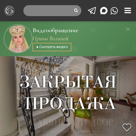
Видеообращение
Ирины Волиной
Смотреть видео