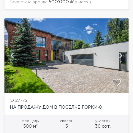
500'000
Возможна аренда
в месяц
ID 27772
НА ПРОДАЖУ ДОМ В ПОСЕЛКЕ ГОРКИ-8
площадь
спален
участок
2
500 м
5
30 сот.