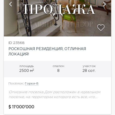
ID 23568
РОСКОШНАЯ РЕЗИДЕНЦИЯ, ОТЛИЧНАЯ
ЛОКАЦИЯ!
площадь
спален
участок
2
2500 м
8
28 сот.
Посёлок:
Горки-8
Описание поселка Дом расположен в идеальном
поселке, на территории которого есть все, что
необходимо людям для комфортного проживания
загородом. Здесь расположен деловой центр,
11'000'000
супермаркет, аптека, отделение банка,...