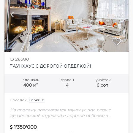
ID 28580
ТАУНХАУС С ДОРОГОЙ ОТДЕЛКОЙ!
площадь
спален
участок
2
400 м
4
6 сот.
Посёлок:
Горки-8
На продажу предлагается таунхаус под ключ с
дизайнерской отделкой и дорогой мебелью в
Горках-8.Планировка:1 этаж: прихожая со
встроенным шкафом, гостевой с/у, кухня-столовая-
1'350'000
гостиная с камином и выходом вовнутренний...