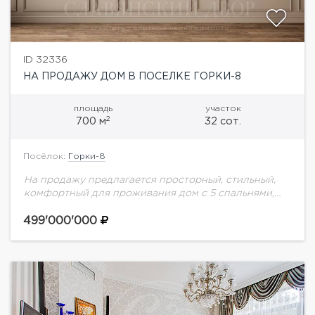
ID 32336
НА ПРОДАЖУ ДОМ В ПОСЕЛКЕ ГОРКИ-8
площадь
участок
2
700 м
32 сот.
Посёлок:
Горки-8
На продажу предлагается просторный, стильный,
комфортный для проживания дом с 5 спальнями,
СПА зоной и бассейном, дополнительно с гаражом
и квартирой для персонала , отдельно-стоящей
499'000'000
баней ,...