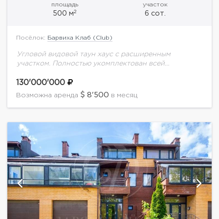
площадь
участок
2
500 м
6 сот.
Посёлок:
Барвиха Клаб (Club)
Угловой видовой таун хаус с расширенным
участком. Полностью укомплектован всей
необходимой мебелью и техникой от ведущий
производителей. Под ключ! 1 эт: Кухня - столовая -
130'000'000
гостиная с...
8'500
Возможна аренда
в месяц