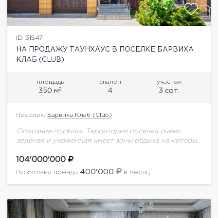
ID 31547
НА ПРОДАЖУ ТАУНХАУС В ПОСЕЛКЕ БАРВИХА
КЛАБ (CLUB)
площадь
спален
участок
2
350 м
4
3 сот.
Посёлок:
Барвиха Клаб (Club)
Описание посёлка: Территория поселка очень
зеленая и ухоженная имеет зоны отдыха на которых
размещены две детские площадки оборудованные
современными игровыми комплексами с мягким
104'000'000
прорезиненным покрытием. Так же...
400'000
Возможна аренда
в месяц