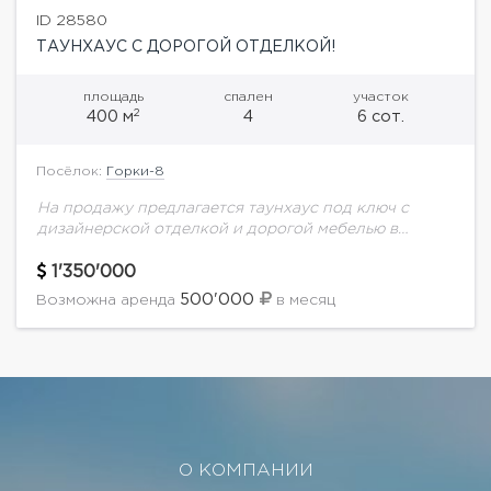
ID 28580
ТАУНХАУС С ДОРОГОЙ ОТДЕЛКОЙ!
площадь
спален
участок
2
400 м
4
6 сот.
Посёлок:
Горки-8
На продажу предлагается таунхаус под ключ с
дизайнерской отделкой и дорогой мебелью в
Горках-8.Планировка:1 этаж: прихожая со
встроенным шкафом, гостевой с/у, кухня-столовая-
1'350'000
гостиная с камином и выходом вовнутренний...
500'000
Возможна аренда
в месяц
О КОМПАНИИ