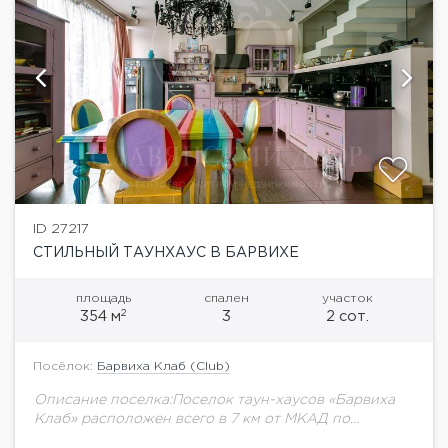
ID 27217
СТИЛЬНЫЙ ТАУНХАУС В БАРВИХЕ
площадь
спален
участок
2
354 м
3
2 сот.
Посёлок:
Барвиха Клаб (Club)
Описание поселка:Поселок таун-хаусов «Барвиха
Клаб» расположен всего в 7 км от МКАД по
Рублево-Успенскому шоссе. У поселка удобная