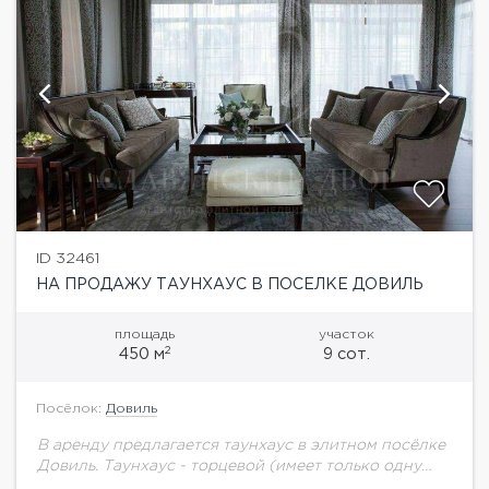
ID 32461
НА ПРОДАЖУ ТАУНХАУС В ПОСЕЛКЕ ДОВИЛЬ
площадь
участок
2
450 м
9 сот.
Посёлок:
Довиль
В аренду предлагается таунхаус в элитном посёлке
Довиль. Таунхаус - торцевой (имеет только одну
смежную стену). На участке цветущий сад с