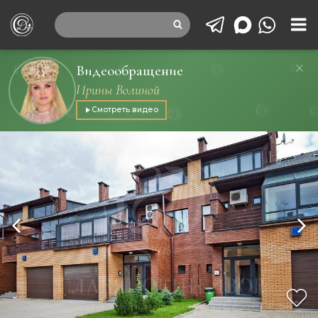
Видеообращение
Ирины Волиной
Смотреть видео