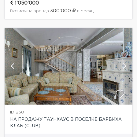
транспортная доступность, несколько вариантов
1'050'000
выезда как на Рублево-Успенское шоссе,...
300'000
Возможна аренда
в месяц
ID 23011
НА ПРОДАЖУ ТАУНХАУС В ПОСЕЛКЕ БАРВИХА
КЛАБ (CLUB)