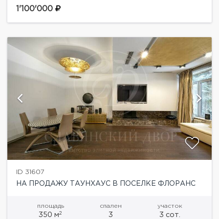
декоративными и плодовыми растениями. Зона
1'100'000
барбекю,...
ID 31607
НА ПРОДАЖУ ТАУНХАУС В ПОСЕЛКЕ ФЛОРАНС
площадь
спален
участок
2
350 м
3
3 сот.