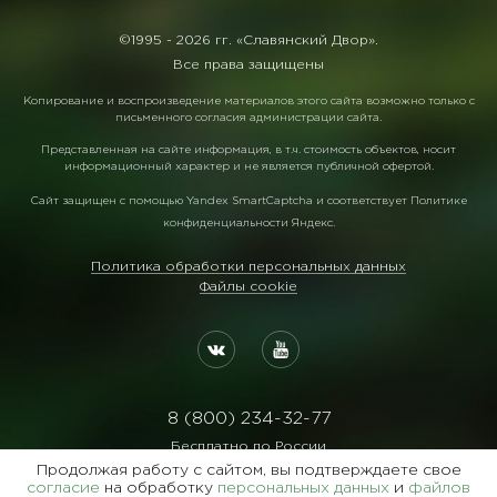
©1995 -
2026 гг. «Славянский Двор».
Все права защищены
Копирование и воспроизведение материалов этого сайта возможно только с
письменного согласия администрации сайта.
Представленная на сайте информация, в т.ч. стоимость объектов, носит
информационный характер и не является публичной офертой.
Сайт защищен с помощью
Yandex SmartCaptcha
и соответствует
Политике
конфиденциальности Яндекс
.
Политика обработки персональных данных
Файлы cookie
8 (800) 234-32-77
Бесплатно по России
Продолжая работу с сайтом, вы подтверждаете свое
Реквизиты:
согласие
на обработку
персональных данных
и
файлов