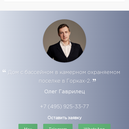
Дом с бассейном в камерном охраняемом
поселке в Горках-2.
Олег Гаврилец
+7 (495) 925-33-77
Оставить заявку