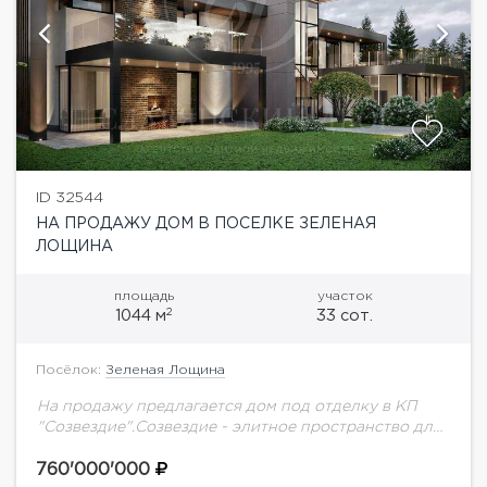
ID 32544
НА ПРОДАЖУ ДОМ В ПОСЕЛКЕ ЗЕЛЕНАЯ
ЛОЩИНА
площадь
участок
2
1044 м
33 сот.
Посёлок:
Зеленая Лощина
На продажу предлагается дом под отделку в КП
"Созвездие".Созвездие - элитное пространство для
тех, кто ценит тишину, стиль и статус. Современная
архитектура, окружение леса и полная
760'000'000