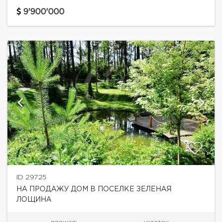
Лощина. Рельефный ландшафтный участок.
Дальняя часть поселка. Тихое приватное место.
9'900'000
Лесная зона с...
ID 29725
НА ПРОДАЖУ ДОМ В ПОСЕЛКЕ ЗЕЛЕНАЯ
ЛОЩИНА