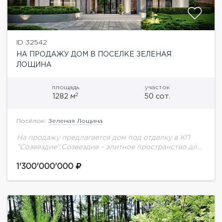
ID 32542
НА ПРОДАЖУ ДОМ В ПОСЕЛКЕ ЗЕЛЕНАЯ
ЛОЩИНА
площадь
участок
2
1282 м
50 сот.
Посёлок:
Зеленая Лощина
На продажу предлагается дом под отделку в КП
"Созвездие".Созвездие - элитное пространство для
тех, кто ценит тишину, стиль и статус. Современная
архитектура, окружение леса и полная
1'300'000'000
приватность...