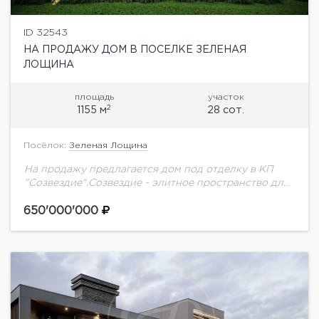
ID 32543
НА ПРОДАЖУ ДОМ В ПОСЕЛКЕ ЗЕЛЕНАЯ
ЛОЩИНА
площадь
участок
2
1155 м
28 сот.
Посёлок:
Зеленая Лощина
На продажу предлагается дом под отделку в КП
"Созвездие".Созвездие - элитное пространство для
тех, кто ценит тишину, стиль и статус. Современная
архитектура, окружение леса и полная
650'000'000
приватность...