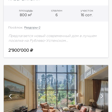
площадь
спален
участок
2
800 м
6
16 сот.
Посёлок:
Раздоры-2
Предлагается новый современный дом в лучшем
поселке на Рублево-Успенском
шоссе.Великолепная локация, всего в 5 км. от
города!Планировка дома:1 этаж - гостиная с
2'900'000
дизайнерским камином производства Франция ,...