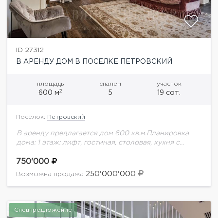
ID 27312
В АРЕНДУ ДОМ В ПОСЕЛКЕ ПЕТРОВСКИЙ
площадь
спален
участок
2
600 м
5
19 сот.
Посёлок:
Петровский
В аренду предлагается дом 600 кв.м.Планировка
дома: 1 этаж: лифт, гостиная, столовая, кухня с
выходом на террасу, спальня с собственным с/у,
гараж на 2 м/м, с/у гостевой.2...
750'000
250'000'000
Возможна продажа
Спецпредложение