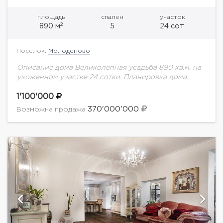
площадь
спален
участок
2
890 м
5
24 сот.
Посёлок:
Молоденово
Описание дома Великолепная усадьба 890 кв.м. на
ухоженном участке 24 сотки. Планировка дома
Цоколь: бильярдная, домашний кинотеатр, гостевая
спальня, комната отдыха, винный погреб. 1 этаж:
1'100'000
холл, с/у,...
370'000'000
Возможна продажа