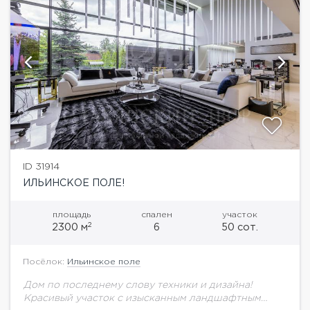
ID 31914
ИЛЬИНСКОЕ ПОЛЕ!
площадь
спален
участок
2
2300 м
6
50 сот.
Посёлок:
Ильинское поле
Дом по последнему слову техники и дизайна!
Красивый участок с изысканным ландшафтным