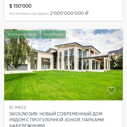
дизайном. Охраняемый поселок с богатой
инфраструктурой.Планировка дома: Цоколь:
150'000
бильярдная, комнаты свободного назначения,
2'000'000'000
Возможна продажа
постилочная- гладильная, комната...
Снижение цены
Эксклюзив
ID 31822
ЭКСКЛЮЗИВ! НОВЫЙ СОВРЕМЕННЫЙ ДОМ
РЯДОМ С ПРОГУЛОЧНОЙ ЗОНОЙ, ПАРКАМИ,
НАБЕРЕЖНЫМИ