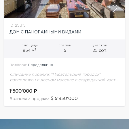
ID 25315
ДОМ С ПАНОРАМНЫМИ ВИДАМИ
площадь
спален
участок
2
954 м
5
25 сот.
Посёлок:
Переделкино
Описание поселка: "Писательский городок"
расположен в лесном массиве в стародачной части.
Удобная транспортная доступность с Минского,
Киевского и Боровского ш. В поселке около 250
1'500'000
домовладений. Описание дома:...
5'950'000
Возможна продажа