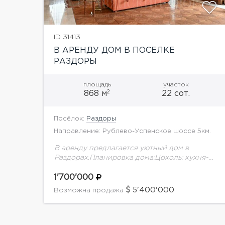
ID 31413
В АРЕНДУ ДОМ В ПОСЕЛКЕ
РАЗДОРЫ
площадь
участок
2
868 м
22 сот.
Посёлок:
Раздоры
Направление: Рублево-Успенское шоссе 5км.
В аренду предлагается уютный дом в
Раздорах.Планировка дома:Цоколь: кухня-
столовая с выходом на открытую террасу,
каминный зал, кабинет, SPA-зона (сауна,
1'700'000
комната отдыха, с/у), спортивный зал,
5'400'000
Возможна продажа
кинотеатр, постирочная с...