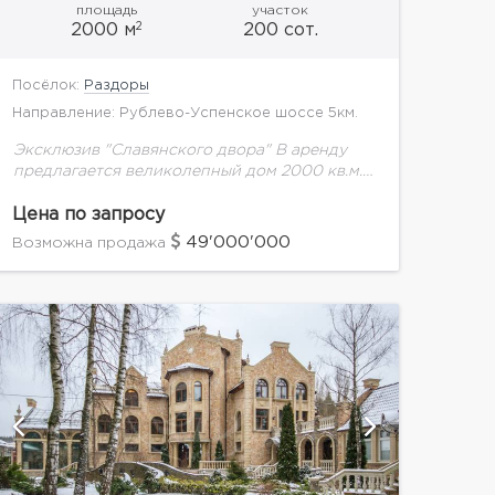
площадь
участок
2
2000 м
200 сот.
Посёлок:
Раздоры
Направление: Рублево-Успенское шоссе 5км.
Эксклюзив "Славянского двора" В аренду
предлагается великолепный дом 2000 кв.м.
проекта известного архитектора.
Цена по запросу
49'000'000
Возможна продажа
показать