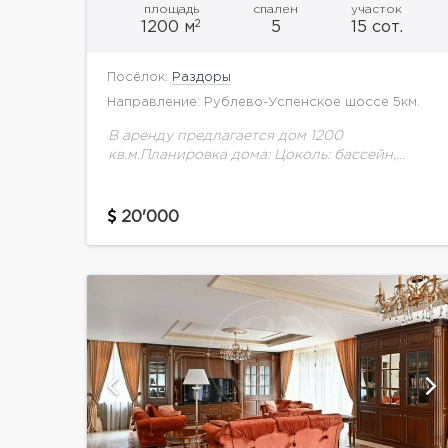
площадь
спален
участок
2
1200 м
5
15 сот.
Посёлок:
Раздоры
Направление: Рублево-Успенское шоссе 5км.
В аренду предлагается дом 1200
кв.м.Планировка дома: Цоколь: бассейн,
спортзал, сауна с выходом на террасу,
душевая, бильярдная, 2 кладовых
помещения, котельная. В подвале 2
20'000
технических помещения. 1...
ий
показать ещё 6 фотографий