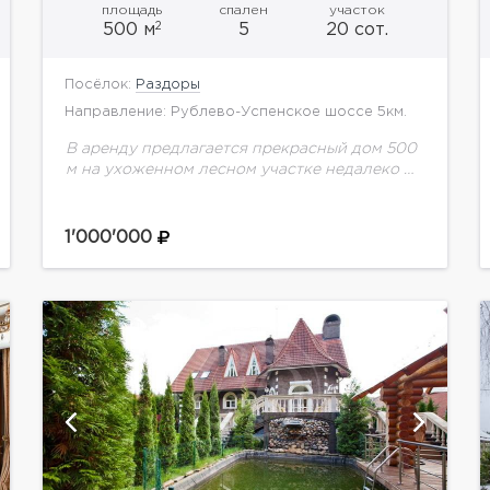
площадь
спален
участок
2
500 м
5
20 сот.
Посёлок:
Раздоры
Направление: Рублево-Успенское шоссе 5км.
В аренду предлагается прекрасный дом 500
м на ухоженном лесном участке недалеко от
Москвы, в пос. Барвиха. Планировка: Цоколь
- постирочная, котельная, зона отдыха:
сауна, спортзал. 1...
1'000'000
показать ещё 23 фотографии