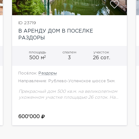
ID 23719
В АРЕНДУ ДОМ В ПОСЕЛКЕ
РАЗДОРЫ
площадь
спален
участок
2
500 м
3
26 сот.
Посёлок:
Раздоры
Направление: Рублево-Успенское шоссе 5км.
Прекрасный дом 500 кв.м. на великолепном
ухоженном участке площадью 26 соток. На
участке гараж на 2 м/м, ландшафтный
дизайн. Планировка дома:Цоколь- спальня,
кухня, санузел, душевая, бойлерная. 1-этаж:...
600'000