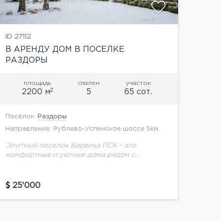
ID 27112
В АРЕНДУ ДОМ В ПОСЕЛКЕ
РАЗДОРЫ
площадь
спален
участок
2
2200 м
5
65 сот.
Посёлок:
Раздоры
Направление: Рублево-Успенское шоссе 5км.
Элитный поселок Барвиха ПСК – это
комфортные и уютные дома рядом с
Москвой. В 18 веке на этой территории
располагалось селоОбориха, окруженное
сосновым бором, а сегодня здесь...
25'000