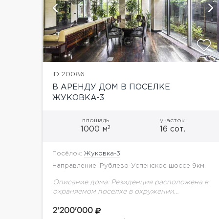
ий
показать ещё 6 фотографий
ID 20086
В АРЕНДУ ДОМ В ПОСЕЛКЕ
ЖУКОВКА-3
площадь
участок
2
1000 м
16 сот.
Посёлок:
Жуковка-3
Направление: Рублево-Успенское шоссе 9км.
Описание дома: Резиденция расположена в
охраняемом поселке в окружении
живописнейшей природы лесного массива.
Выполнена в ультрасовременном стиле с
2'200'000