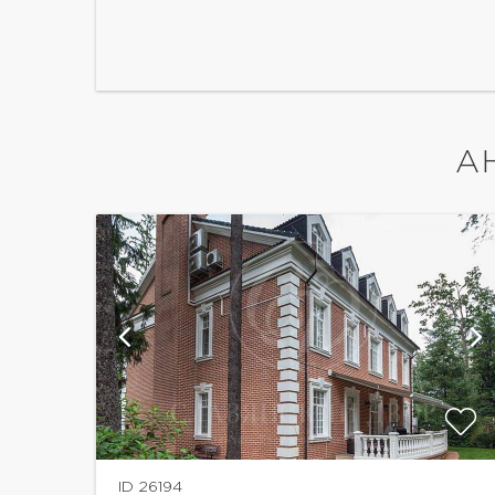
А
и
показать ещё 6 фотографий
ID 26194