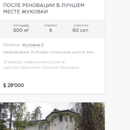
ПОСЛЕ РЕНОВАЦИИ В ЛУЧШЕМ
МЕСТЕ ЖУКОВКИ
площадь
спален
участок
2
600 м
6
60 сот.
Посёлок:
Жуковка-3
Направление: Рублево-Успенское шоссе 9км.
В аренду предлагается дом в
респектабельном поселке Жуковка
3.Описание дома:1 этаж: холл, гардеробная,
гостевой с/у, гостиная, кухня, столовая,
кабинет, 2 спальни с индивидуальными
28'000
ванными комнатами.2 этаж: холл,...