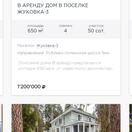
В АРЕНДУ ДОМ В ПОСЕЛКЕ
ЖУКОВКА-3
площадь
спален
участок
2
650 м
4
50 сот.
Посёлок:
Жуковка-3
Направление: Рублево-Успенское шоссе 9км.
Описание дома В аренду предлагается
коттедж 650 кв.м. от известного архитектора.
В отделке использованы экологичные
материалы, натуральный камень, массивная
доска. Все интерьеры в теплых светлых
1'200'000
тонах, в...