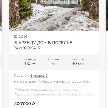
показать ещё 6 фотографий
ID 21591
В АРЕНДУ ДОМ В ПОСЕЛКЕ
ЖУКОВКА-3
площадь
спален
участок
2
400 м
6
40 сот.
Посёлок:
Жуковка-3
Направление: Рублево-Успенское шоссе 9км.
Рублево-Успенское шоссе, Жуковка.
Хорошо охраняемый поселок находится на
лесной территории, граничащий с
известными поселками Жуковки, которая
500'000