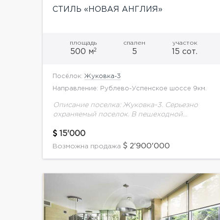
СТИЛЬ «НОВАЯ АНГЛИЯ»
площадь
спален
участок
2
500 м
5
15 сот.
Посёлок:
Жуковка-3
Направление: Рублево-Успенское шоссе 9км.
Описание поселка: Жуковка-3. Серьезно
охраняемый поселок. В пешеходной
доступности Жуковка-2 с детскими и
спортивными площадками, рестораном,
15'000
бассейном, школой, дет.садом, фитнес-
2'900'000
Возможна продажа
центром. Описание дома: В аренду
предлагается стильный коттедж...