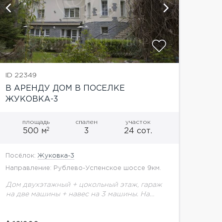
показать
ID 22349
В АРЕНДУ ДОМ В ПОСЕЛКЕ
ЖУКОВКА-3
площадь
спален
участок
2
500 м
3
24 сот.
Посёлок:
Жуковка-3
Направление: Рублево-Успенское шоссе 9км.
Дом двухэтажный + цокольный этаж, гараж
на две машины + навес на 3 машины. На
цокольном этаже расположена бильярдная,
сауна и закрытый бассейн 1,5 на 7 метров...