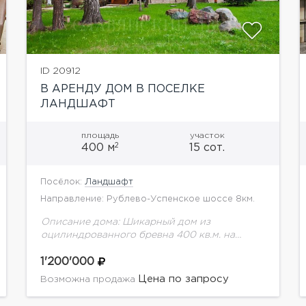
ID 20912
В АРЕНДУ ДОМ В ПОСЕЛКЕ
ЛАНДШАФТ
площадь
участок
2
400 м
15 сот.
Посёлок:
Ландшафт
Направление: Рублево-Успенское шоссе 8км.
Описание дома: Шикарный дом из
оцилиндрованного бревна 400 кв.м. на
великолепном лесном участке 15 соток.
Планировка дома: 1 этаж: холл, с/у, кухня,
1'200'000
столовая, зимний сад, кладовая,
Цена по запросу
Возможна продажа
постирочная,...