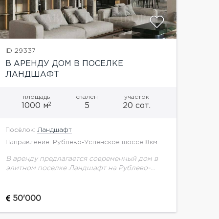
ID 29337
В АРЕНДУ ДОМ В ПОСЕЛКЕ
ЛАНДШАФТ
площадь
спален
участок
2
1000 м
5
20 сот.
Посёлок:
Ландшафт
Направление: Рублево-Успенское шоссе 8км.
В аренду предлагается современный дом в
элитном поселке Ландшафт на Рублево-
Успенском шоссе. Планировка дома:1 этаж:
холл, парадная входная группа, лифт,
гостевой с/у, гардеробная с конвейером для
50'000
одежды,...