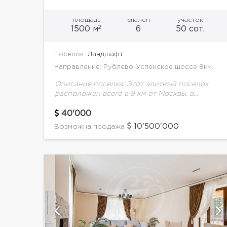
площадь
спален
участок
2
1500 м
6
50 сот.
Посёлок:
Ландшафт
Направление: Рублево-Успенское шоссе 8км.
Описание поселка: Этот элитный поселок
расположен всего в 9 км от Москвы, в
великолепной лесопарковой зоне, на
живописном берегу небольшого озера.
40'000
Недалеко от комплекса протекает Москва-
10'500'000
Возможна продажа
река. Природа...
й
показать ещё 15 фотографий