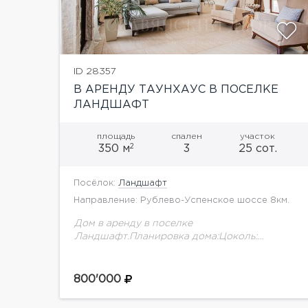
ID 28357
В АРЕНДУ ТАУНХАУС В ПОСЕЛКЕ
ЛАНДШАФТ
площадь
спален
участок
2
350 м
3
25 сот.
Посёлок:
Ландшафт
Направление: Рублево-Успенское шоссе 8км.
Дом в аренду в поселке
Ландшафт.Планировка дома:Цоколь:
помещение свободного назначения,
квартира для персонала, с/у, постирочная,
котельная1 этаж: холл, прихожая, с/у,
800'000
гостиная с камином, кухня, столовая с
выходом...