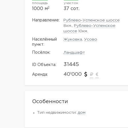
площадь
участок
2
1000 м
37 сот.
Направление:
Рублево-Успенское шоссе
8км.,
Рублево-Успенское
шоссе
10км.
Населённый
Жуковка
,
Усово
пункт:
Посёлок:
Ландшафт
31445
ID Объекта:
40'000
Аренда:
Особенности
Тип недвижимости:
дом