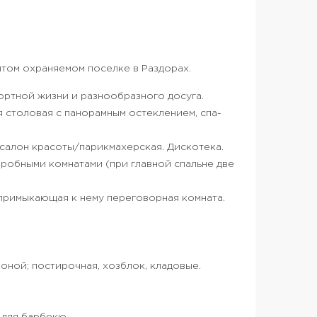
том охраняемом поселке в Раздорах.
ртной жизни и разнообразного досуга.
 столовая с панорамным остеклением, спа-
 салон красоты/парикмахерская. Дискотека.
еробными комнатами (при главной спальне две
примыкающая к нему переговорная комната.
оной; постирочная, хозблок, кладовые.