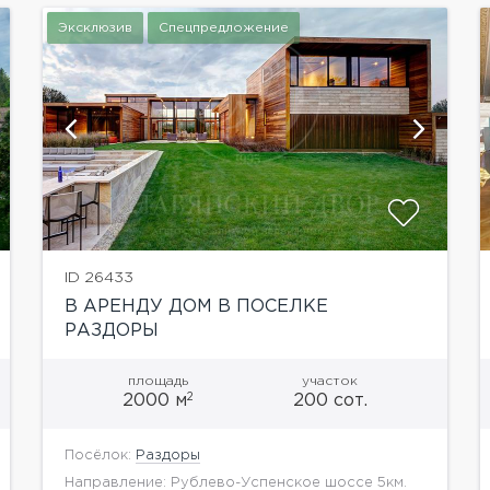
Эксклюзив
Спецпредложение
показать ещё 7 фотографий
ID 26433
В АРЕНДУ ДОМ В ПОСЕЛКЕ
РАЗДОРЫ
площадь
участок
2
2000 м
200 сот.
Посёлок:
Раздоры
Направление: Рублево-Успенское шоссе 5км.