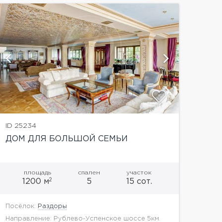
показать
ID 25234
ДОМ ДЛЯ БОЛЬШОЙ СЕМЬИ
площадь
спален
участок
2
1200 м
5
15 сот.
Посёлок:
Раздоры
Направление: Рублево-Успенское шоссе 5км.