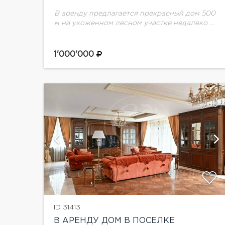
В аренду предлагается прекрасный дом 500
м на ухоженном лесном участке недалеко от
Москвы, в пос. Барвиха. Планировка: Цоколь
- постирочная, котельная, зона отдыха:
сауна, спортзал. 1...
1'000'000
ий
показать ещё 23 фотографии
ID 31413
В АРЕНДУ ДОМ В ПОСЕЛКЕ