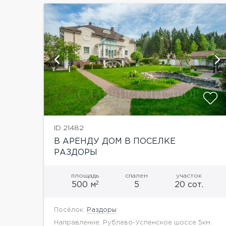
ий
ID 21482
В АРЕНДУ ДОМ В ПОСЕЛКЕ
РАЗДОРЫ
площадь
спален
участок
2
500 м
5
20 сот.
Посёлок:
Раздоры
Направление: Рублево-Успенское шоссе 5км.