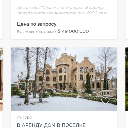
Эксклюзив "Славянского двора" В аренду
предлагается великолепный дом 2000 кв.м.
проекта известного архитектора.
Цена по запросу
49'000'000
Возможна продажа
показать ещё 6 фотографий
ID 27112
В АРЕНДУ ДОМ В ПОСЕЛКЕ