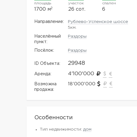
площадь
участок
спален
2
1700 м
26 сот.
6
Направление:
Рублево-Успенское шоссе
5км.
Населённый
Раздоры
пункт:
Посёлок:
Раздоры
29948
ID Объекта:
4'100'000
Аренда:
18'000'000
Возможна
продажа:
Особенности
Тип недвижимости:
дом