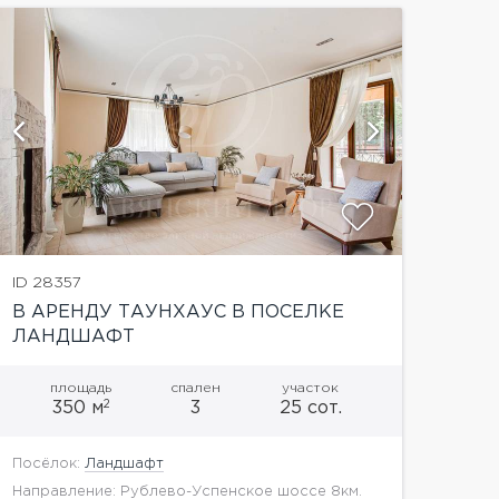
показать
ID 28357
В АРЕНДУ ТАУНХАУС В ПОСЕЛКЕ
ЛАНДШАФТ
площадь
спален
участок
2
350 м
3
25 сот.
Посёлок:
Ландшафт
Направление: Рублево-Успенское шоссе 8км.