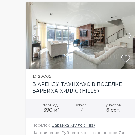
ии
показать ещё 14 фотографий
ID 29062
В АРЕНДУ ТАУНХАУС В ПОСЕЛКЕ
БАРВИХА ХИЛЛС (HILLS)
площадь
спален
участок
2
390 м
4
6 сот.
Посёлок:
Барвиха Хиллс (Hills)
Направление: Рублево-Успенское шоссе 7км.