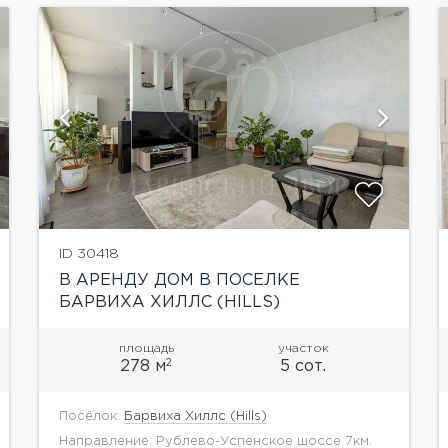
показать ещё 14 фотографий
ID 30418
В АРЕНДУ ДОМ В ПОСЕЛКЕ
БАРВИХА ХИЛЛС (HILLS)
площадь
участок
2
278 м
5 сот.
Посёлок:
Барвиха Хиллс (Hills)
Направление: Рублево-Успенское шоссе 7км.