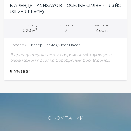
В АРЕНДУ ТАУНХАУС В ПОСЕЛКЕ СИЛВЕР ПЛЭЙС
(SILVER PLACE)
площадь
спален
участок
2
520 м
7
2 сот.
Посёлок:
Силвер Плэйс (Silver Place)
В аренду предлагается современный таунхаус в
охраняемом поселке Серебряный бор. В доме
выполнен дизайнерский ремонт, грамотная
планировка: 7 спален, 2 кабинета, квартира для
25'000
персонала.Планировка дома:1 уровень: просторная...
О КОМПАНИИ