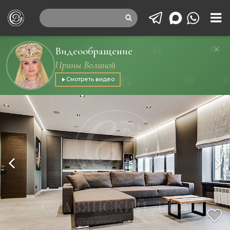
Видеообращение
Ирины Волиной
Смотреть видео