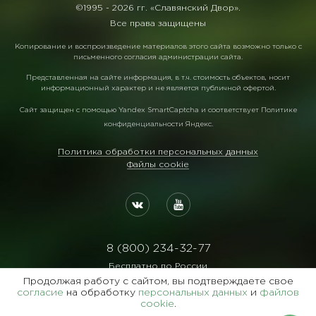
©1995 -
2026 гг. «Славянский Двор».
Все права защищены
Копирование и воспроизведение материалов этого сайта возможно только с
письменного согласия администрации сайта.
Представленная на сайте информация, в т.ч. стоимость объектов, носит
информационный характер и не является публичной офертой.
Сайт защищен с помощью
Yandex SmartCaptcha
и соответствует
Политике
конфиденциальности Яндекс
.
Политика обработки персональных данных
Файлы cookie
8 (800) 234-32-77
Бесплатно по России
Продолжая работу с сайтом, вы подтверждаете свое
Реквизиты:
согласие
на обработку
персональных данных
и
файлов
ООО Агентство "Славянский Двор"
cookie
.
ИНН:7729122105 ОГРН:1027700102473