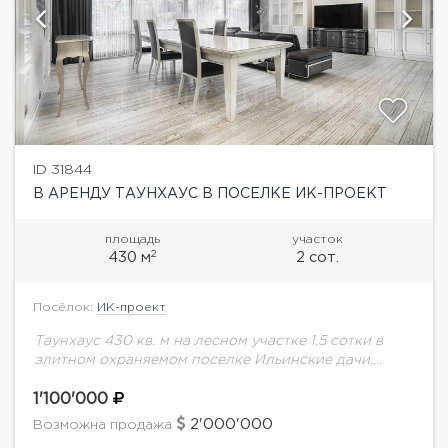
ID 31844
В АРЕНДУ ТАУНХАУС В ПОСЕЛКЕ ИК-ПРОЕКТ
площадь
участок
2
430 м
2 сот.
Посёлок:
ИК-проект
Таунхаус 430 кв. м на лесном участке 1,5 сотки в
элитном охраняемом поселке Ильинские дачи.
Таунхаус угловой, большой площади, в идеальном
состоянии. Участок лесной, ухоженный, проведены
1'100'000
ландшафтные...
2'000'000
Возможна продажа