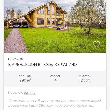
ID 25785
В АРЕНДУ ДОМ В ПОСЕЛКЕ ЛАПИНО
площадь
спален
участок
2
290 м
4
12 сот.
Посёлок:
Лапино
Описание дома: В аренду предлагается прекрасный
деревянный дом 290 кв.м из клееного бруса по