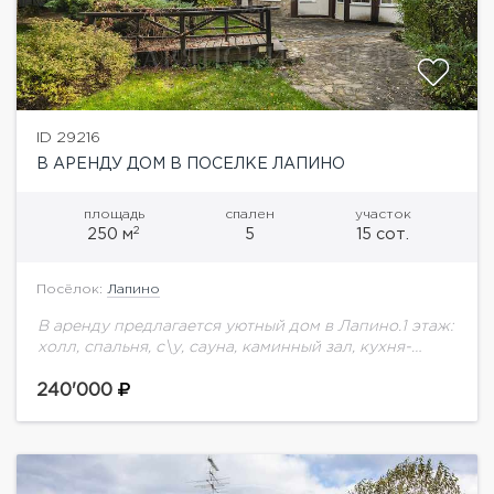
ID 29216
В АРЕНДУ ДОМ В ПОСЕЛКЕ ЛАПИНО
площадь
спален
участок
2
250 м
5
15 сот.
Посёлок:
Лапино
В аренду предлагается уютный дом в Лапино.1 этаж:
холл, спальня, с\у, сауна, каминный зал, кухня-
столовая с выходом на террасу и участок2 этаж:
хозяйская спальня с гардеробной, ванная,...
240'000