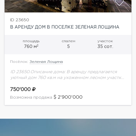
ID 23650
В АРЕНДУ ДОМ В ПОСЕЛКЕ ЗЕЛЕНАЯ ЛОЩИНА
площадь
спален
участок
2
760 м
5
35 сот.
Посёлок:
Зеленая Лощина
ID 23650.Описание дома: В аренду предлагается
уютный дом 760 кв.м на ухоженном лесном участке
35 соток с вековыми соснами. На участке
проведены ландшафтные работы, размещена
750'000
детская площадка....
2'900'000
Возможна продажа