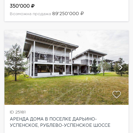
технологии Honka на ухоженном участке 12 соток в
охраняемом поселке. Планировка дома:1 этаж...
350'000
89'250'000
Возможна продажа
ID 25181
АРЕНДА ДОМА В ПОСЕЛКЕ ДАРЬИНО-
УСПЕНСКОЕ, РУБЛЕВО-УСПЕНСКОЕ ШОССЕ