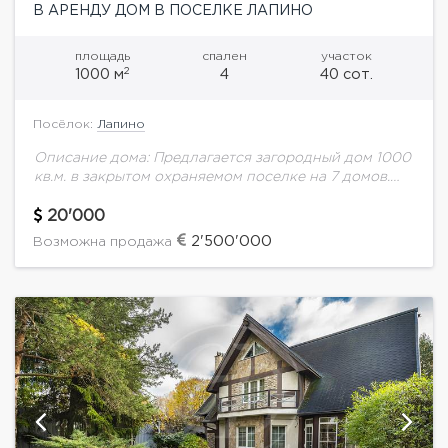
В АРЕНДУ ДОМ В ПОСЕЛКЕ ЛАПИНО
площадь
спален
участок
2
1000 м
4
40 сот.
Посёлок:
Лапино
Описание дома: Предлагается загородный дом 1000
кв.м. в закрытом охраняемом поселке на 7 домов.
Рядом вся инфраструктура. Удобная транспортная
доступность как Рублево-Успенскому, так и по
20'000
платной объездной...
2'500'000
Возможна продажа