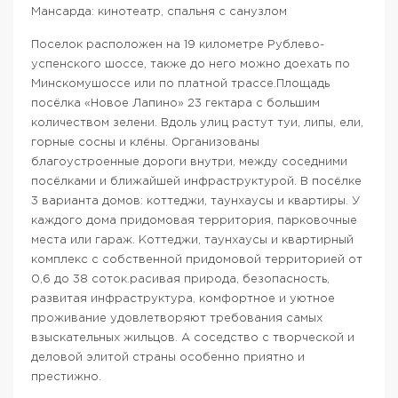
Мансарда: кинотеатр, спальня с санузлом
Поселок расположен на 19 километре Рублево-
успенского шоссе, также до него можно доехать по
Минскомушоссе или по платной трассе.Площадь
посёлка «Новое Лапино» 23 гектара с большим
количеством зелени. Вдоль улиц растут туи, липы, ели,
горные сосны и клёны. Организованы
благоустроенные дороги внутри, между соседними
посёлками и ближайшей инфраструктурой. В посёлке
3 варианта домов: коттеджи, таунхаусы и квартиры. У
каждого дома придомовая территория, парковочные
места или гараж. Коттеджи, таунхаусы и квартирный
комплекс с собственной придомовой территорией от
0,6 до 38 соток.расивая природа, безопасность,
развитая инфраструктура, комфортное и уютное
проживание удовлетворяют требования самых
взыскательных жильцов. А соседство с творческой и
деловой элитой страны особенно приятно и
престижно.