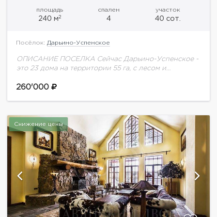
площадь
спален
участок
2
240 м
4
40 сот.
Посёлок:
Дарьино-Успенское
ОПИСАНИЕ ПОСЕЛКА Сейчас Дарьино-Успенское -
это 23 дома на территории 55 га, с лесом и
обустроенными прогулочными зонами. Развитая
инфраструктура. Элитное окружение.
260'000
Круглосуточная охрана. Удобная транспортная
доступность,...
Снижение цены