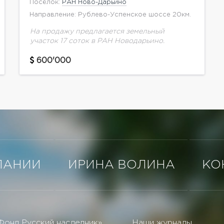
Посёлок:
РАН Ново-Дарьино
Направление: Рублево-Успенское шоссе 20км.
На продажу предлагается земельный
участок 17 соток в РАН Новодарьино.
600'000
ПАНИИ
ИРИНА ВОЛИНА
КО
Фонд Русский наследник»
Наши журналы