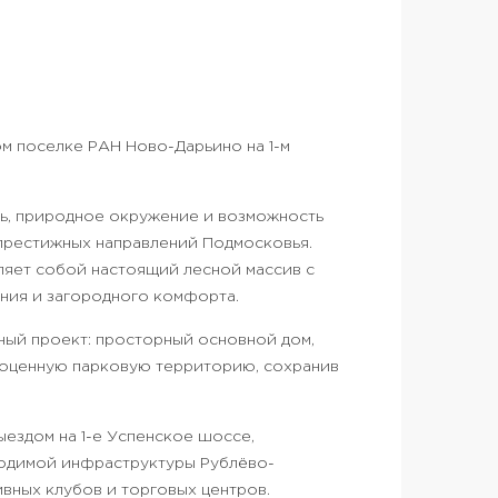
м поселке РАН Ново-Дарьино на 1-м
ть, природное окружение и возможность
 престижных направлений Подмосковья.
ляет собой настоящий лесной массив с
ния и загородного комфорта.
ный проект: просторный основной дом,
лноценную парковую территорию, сохранив
ездом на 1-е Успенское шоссе,
ходимой инфраструктуры Рублёво-
ивных клубов и торговых центров.