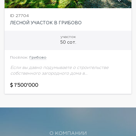
ID 27704
ЛЕСНОЙ УЧАСТОК В ГРИБОВО
участок
50 сот.
Посёлок:
Грибово
Если вы давно подумываете о строительстве
собственного загородного дома в
непосредственной близости от Москвы, земельный
участок "Грибово" станет для вас идеальным
1'500'000
решением. Кроме того, покупка земли в...
О КОМПАНИИ