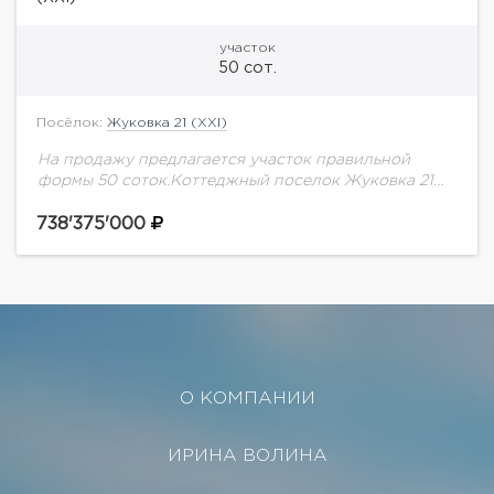
участок
50 сот.
Посёлок:
Жуковка 21 (XXI)
На продажу предлагается участок правильной
формы 50 соток.Коттеджный поселок Жуковка 21
расположен в 9 км от оживленной Москвы в
живописном и славящемся природными красотами
738'375'000
Одинцовском районе в...
О КОМПАНИИ
ИРИНА ВОЛИНА