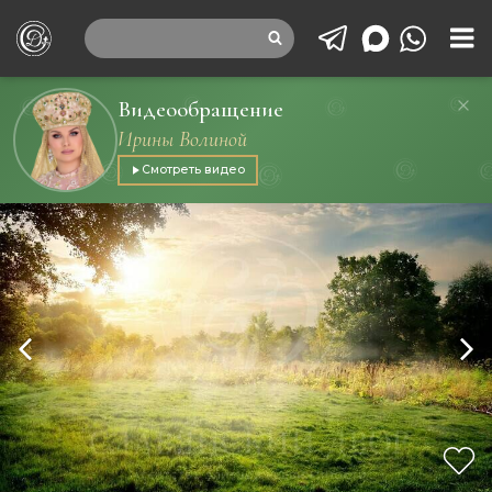
Видеообращение
Ирины Волиной
Смотреть видео