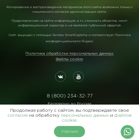
Копирование и воспроизведение материалов этого сайта возможно только с
письменного согласия администрации сайта.
Представленная на сайте информация, в т.ч. стоимость объектов, носит
информационный характер и не является публичной офертой.
Сайт защищен с помощью
Yandex SmartCaptcha
и соответствует
Политике
конфиденциальности Яндекс
.
Политика обработки персональных данных
Файлы cookie
8 (800) 234-32-77
Бесплатно по России
Продолжая работу с сайтом, вы подтверждаете свое
Реквизиты:
согласие
на обработку
персональных данных
и
файлов
ООО Агентство "Славянский Двор"
cookie
.
ИНН:7729122105 ОГРН:1027700102473
Хорошо