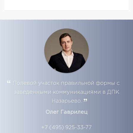
Полевой участок правильной формы с
заведенными коммуникациями в ДПК
Назарьево.
Олег Гаврилец
+7 (495) 925-33-77