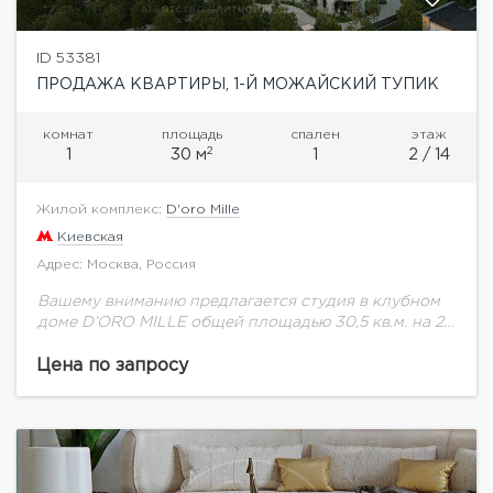
ID 53381
ПРОДАЖА КВАРТИРЫ, 1-Й МОЖАЙСКИЙ ТУПИК
комнат
площадь
спален
этаж
2
1
30 м
1
2 / 14
Жилой комплекс:
D'oro Mille
Киевская
Адрес: Москва, Россия
Вашему вниманию предлагается студия в клубном
доме D’ORO MILLE общей площадью 30,5 кв.м. на 2
этаже.Клубный дом D’ORO MILLE — престижный
проект, расположенный всего в 2 км...
Цена по запросу