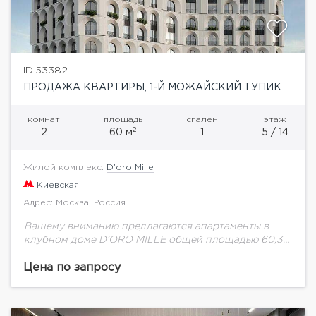
ID 53382
ПРОДАЖА КВАРТИРЫ, 1-Й МОЖАЙСКИЙ ТУПИК
комнат
площадь
спален
этаж
2
2
60 м
1
5 / 14
Жилой комплекс:
D'oro Mille
Киевская
Адрес: Москва, Россия
Вашему вниманию предлагаются апартаменты в
клубном доме D’ORO MILLE общей площадью 60,3
кв.м. на 5 этаже.Клубный дом D’ORO MILLE —
престижный проект, расположенный всего в 2 км...
Цена по запросу