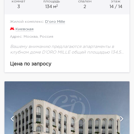
комнат
площадь
спален
этаж
2
3
134 м
2
14 / 14
Жилой комплекс:
D'oro Mille
Киевская
Адрес: Москва, Россия
Вашему вниманию предлагаются апартаменты в
клубном доме D’ORO MILLE общей площадью 134,5
кв.м. на 14 этаже.Клубный дом D’ORO MILLE —
престижный проект, расположенный всего в 2 км...
Цена по запросу