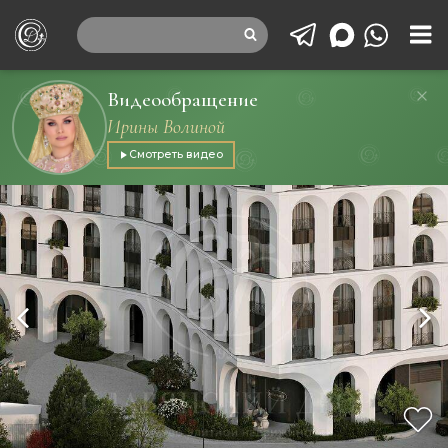
Видеообращение
Ирины Волиной
Смотреть видео