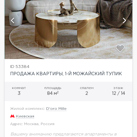
ID 53384
ПРОДАЖА КВАРТИРЫ, 1-Й МОЖАЙСКИЙ ТУПИК
комнат
площадь
спален
этаж
2
3
84 м
2
12 / 14
Жилой комплекс:
D'oro Mille
Киевская
Адрес: Москва, Россия
Вашему вниманию предлагаются апартаменты в