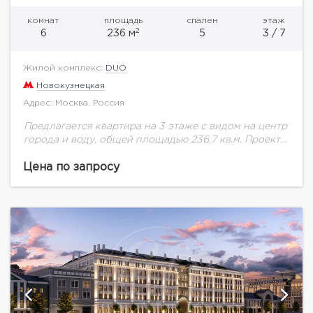
комнат
площадь
спален
этаж
2
6
236 м
5
3 / 7
Жилой комплекс:
DUO
Новокузнецкая
Адрес: Москва, Россия
Предлагается квартира на 3 этаже с видом на центр
города и воду, общей площадью 236,7 кв.м. Проект
клубного дома DUO объединил в себе бережную
реставрацию Кокоревского подворья...
Цена по запросу