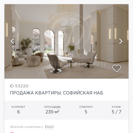
ID 53220
ПРОДАЖА КВАРТИРЫ, СОФИЙСКАЯ НАБ
комнат
площадь
спален
этаж
2
6
239 м
5
5 / 7
Жилой комплекс:
DUO