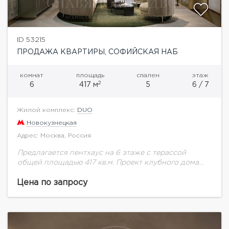
ID 53215
ПРОДАЖА КВАРТИРЫ, СОФИЙСКАЯ НАБ
комнат
площадь
спален
этаж
2
6
417 м
5
6 / 7
Жилой комплекс:
DUO
Новокузнецкая
Адрес: Москва, Россия
Предлагается пентхаус на 6 этаже с терассой
общей площадью 417 кв.м. Проект клубного дома
DUO объединил в себе бережную реставрацию
Кокоревского подворья и новое строительство на
Цена по запросу
месте...