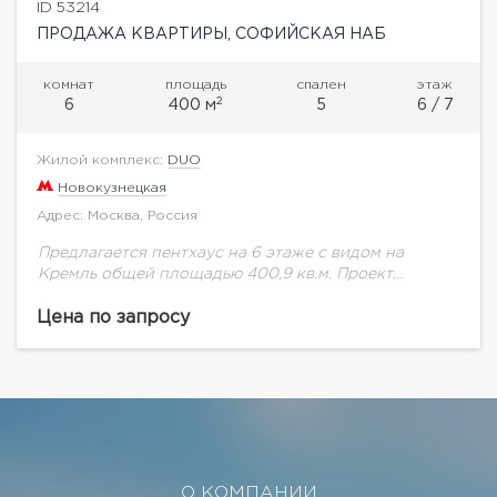
ID 53214
ПРОДАЖА КВАРТИРЫ, СОФИЙСКАЯ НАБ
комнат
площадь
спален
этаж
2
6
400 м
5
6 / 7
Жилой комплекс:
DUO
Новокузнецкая
Адрес: Москва, Россия
Предлагается пентхаус на 6 этаже с видом на
Кремль общей площадью 400,9 кв.м. Проект
клубного дома DUO объединил в себе бережную
реставрацию Кокоревского подворья и новое
Цена по запросу
строительство...
О КОМПАНИИ