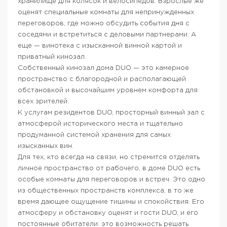
хранилище для колясок и велосипедов. Взрослые же
оценят специальные комнаты для непринужденных
переговоров, где можно обсудить события дня с
соседями и встретиться с деловыми партнерами. А
еще — винотека с изысканной винной картой и
приватный кинозал.
Собственный кинозал дома DUO — это камерное
пространство с благородной и располагающей
обстановкой и высочайшим уровнем комфорта для
всех зрителей.
К услугам резидентов DUO, просторный винный зал с
атмосферой исторического места и тщательно
продуманной системой хранения для самых
изысканных вин.
Для тех, кто всегда на связи, но стремится отделять
личное пространство от рабочего, в доме DUO есть
особые комнаты для переговоров и встреч. Это одно
из общественных пространств комплекса, в то же
время дающее ощущение тишины и спокойствия. Его
атмосферу и обстановку оценят и гости DUO, и его
постоянные обитатели: это возможность решать