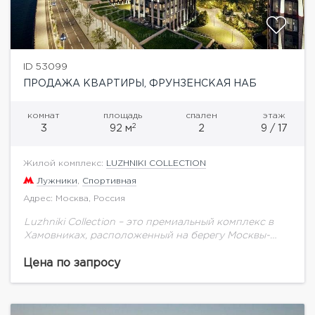
ID 53099
ПРОДАЖА КВАРТИРЫ, ФРУНЗЕНСКАЯ НАБ
комнат
площадь
спален
этаж
2
3
92 м
2
9 / 17
Жилой комплекс:
LUZHNIKI COLLECTION
Лужники
,
Спортивная
Адрес: Москва, Россия
Luzhniki Сollection – это премиальный комплекс в
Хамовниках, расположенный на берегу Москвы-
реки. В радиусе 2 км находятся четыре станции
метро/МЦК: «Лужники», «Воробьевы горы»,
Цена по запросу
«Спортивная» и «Площадь Гагарина»....