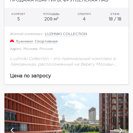
ПРОДАЖА КВАРТИРЫ, ФРУНЗЕНСКАЯ НАБ
комнат
площадь
спален
этаж
2
5
209 м
4
18 / 18
Жилой комплекс:
LUZHNIKI COLLECTION
Лужники
,
Спортивная
Адрес: Москва, Россия
Luzhniki Сollection – это премиальный комплекс в
Хамовниках, расположенный на берегу Москвы-
реки. В радиусе 2 км находятся четыре станции
метро/МЦК: «Лужники», «Воробьевы горы»,
Цена по запросу
«Спортивная» и «Площадь Гагарина»....