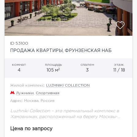
ID 53100
ПРОДАЖА КВАРТИРЫ, ФРУНЗЕНСКАЯ НАБ
комнат
площадь
спален
этаж
2
4
105 м
3
11 / 18
Жилой комплекс:
LUZHNIKI COLLECTION
Лужники
,
Спортивная
Адрес: Москва, Россия
Luzhniki Сollection – это премиальный комплекс в
Хамовниках, расположенный на берегу Москвы-
реки. В радиусе 2 км находятся четыре станции
метро/МЦК: «Лужники», «Воробьевы горы»,
Цена по запросу
«Спортивная» и «Площадь Гагарина»....