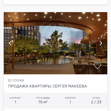
двор-парк 1,7...
ID 53048
ПРОДАЖА КВАРТИРЫ, СЕРГЕЯ МАКЕЕВА
комнат
площадь
спален
этаж
2
1
76 м
1
2 / 23