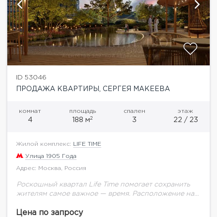
ID 53046
ПРОДАЖА КВАРТИРЫ, СЕРГЕЯ МАКЕЕВА
комнат
площадь
спален
этаж
2
4
188 м
3
22 / 23
Жилой комплекс:
LIFE TIME
Улица 1905 Года
Адрес: Москва, Россия
Роскошный квартал Life Time помогает сохранить
жителям самое важное — время. Расположение на
престижной Пресне, рядом с историческим центром
Москвы и Сити. Самая полная инфраструктура:
Цена по запросу