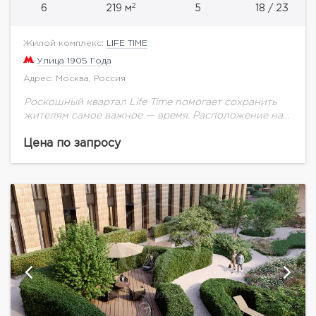
2
6
219 м
5
18 / 23
Жилой комплекс:
LIFE TIME
Улица 1905 Года
Адрес: Москва, Россия
Роскошный квартал Life Time помогает сохранить
жителям самое важное — время. Расположение на
престижной Пресне, рядом с историческим центром
Москвы и Сити. Самая полная инфраструктура:
Цена по запросу
двор-парк 1,7...