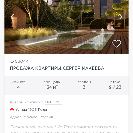
ID 53044
ПРОДАЖА КВАРТИРЫ, СЕРГЕЯ МАКЕЕВА
комнат
площадь
спален
этаж
2
4
134 м
3
9 / 23
Жилой комплекс:
LIFE TIME
Улица 1905 Года
Адрес: Москва, Россия
Роскошный квартал Life Time помогает сохранить
жителям самое важное — время. Расположение на