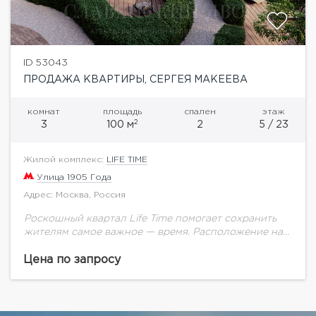
ID 53043
ПРОДАЖА КВАРТИРЫ, СЕРГЕЯ МАКЕЕВА
комнат
площадь
спален
этаж
2
3
100 м
2
5 / 23
Жилой комплекс:
LIFE TIME
Улица 1905 Года
Адрес: Москва, Россия
Роскошный квартал Life Time помогает сохранить
жителям самое важное — время. Расположение на
престижной Пресне, рядом с историческим центром
Москвы и Сити. Самая полная инфраструктура:
Цена по запросу
двор-парк 1,7...