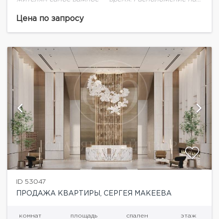
престижной Пресне, рядом с историческим центром
Москвы и Сити. Самая полная инфраструктура:
Цена по запросу
двор-парк 1,7...
ID 53047
ПРОДАЖА КВАРТИРЫ, СЕРГЕЯ МАКЕЕВА
комнат
площадь
спален
этаж