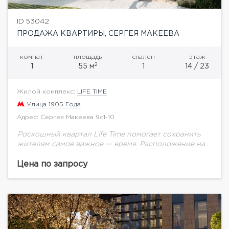
ID 53042
ПРОДАЖА КВАРТИРЫ, СЕРГЕЯ МАКЕЕВА
комнат
площадь
спален
этаж
2
1
55 м
1
14 / 23
Жилой комплекс:
LIFE TIME
Улица 1905 Года
Адрес: Сергея Макеева 9с1-10
Роскошный квартал Life Time помогает сохранить
жителям самое важное — время. Расположение на
престижной Пресне, рядом с историческим центром
Москвы и Сити. Самая полная инфраструктура:
Цена по запросу
двор-парк 1,7...