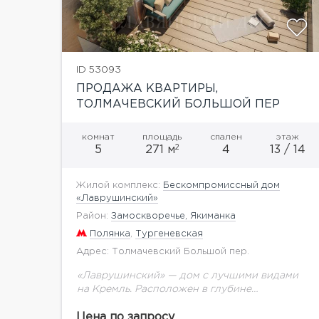
ID 53093
ПРОДАЖА КВАРТИРЫ,
ТОЛМАЧЕВСКИЙ БОЛЬШОЙ ПЕР
комнат
площадь
спален
этаж
2
5
271 м
4
13 / 14
Жилой комплекс:
Бескомпромиссный дом
«Лаврушинский»
Район:
Замоскворечье, Якиманка
Полянка
,
Тургеневская
Адрес: Толмачевский Большой пер.
«Лаврушинский» — дом с лучшими видами
на Кремль. Расположен в глубине
собственного двора-парка 1,4 га с фонтаном,
ручьём, детской площадкой. Это дарит
Цена по запросу