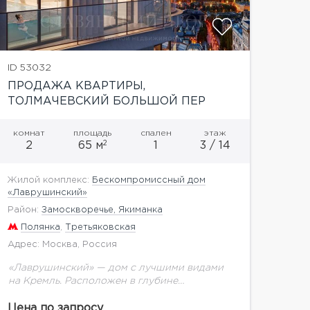
ID 53032
ПРОДАЖА КВАРТИРЫ,
ТОЛМАЧЕВСКИЙ БОЛЬШОЙ ПЕР
комнат
площадь
спален
этаж
2
2
65 м
1
3 / 14
Жилой комплекс:
Бескомпромиссный дом
«Лаврушинский»
Район:
Замоскворечье, Якиманка
Полянка
,
Третьяковская
Адрес: Москва, Россия
«Лаврушинский» — дом с лучшими видами
на Кремль. Расположен в глубине
собственного двора-парка 1,4 га с фонтаном,
ручьём, детской площадкой. Это дарит
Цена по запросу