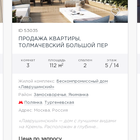
ID 53035
ПРОДАЖА КВАРТИРЫ,
ТОЛМАЧЕВСКИЙ БОЛЬШОЙ ПЕР
комнат
площадь
спален
этаж
2
3
112 м
2
5 / 14
Жилой комплекс:
Бескомпромиссный дом
«Лаврушинский»
Район:
Замоскворечье, Якиманка
Полянка
,
Тургеневская
Адрес: Москва, Россия
«Лаврушинский» — дом с лучшими видами
на Кремль. Расположен в глубине
собственного двора-парка 1,4 га с фонтаном,
ручьём, детской площадкой. Это дарит
Цена по запросу