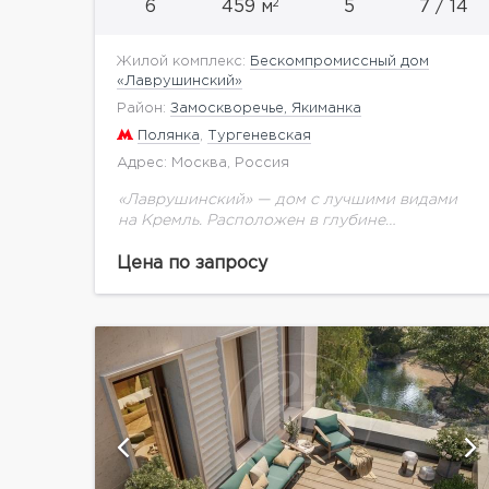
2
6
459 м
5
7 / 14
Жилой комплекс:
Бескомпромиссный дом
«Лаврушинский»
Район:
Замоскворечье, Якиманка
Полянка
,
Тургеневская
Адрес: Москва, Россия
«Лаврушинский» — дом с лучшими видами
на Кремль. Расположен в глубине
собственного двора-парка 1,4 га с фонтаном,
ручьём, детской площадкой. Это дарит
Цена по запросу
ощущение тишины и простора.
Единственный...
ий
показать ещё 15 фотографий