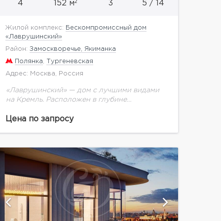
2
4
152 м
3
5 / 14
Жилой комплекс:
Бескомпромиссный дом
«Лаврушинский»
Район:
Замоскворечье, Якиманка
Полянка
,
Тургеневская
Адрес: Москва, Россия
«Лаврушинский» — дом с лучшими видами
на Кремль. Расположен в глубине
собственного двора-парка 1,4 га с фонтаном,
ручьём, детской площадкой. Это дарит
Цена по запросу
ощущение тишины и простора.
Единственный...
показать