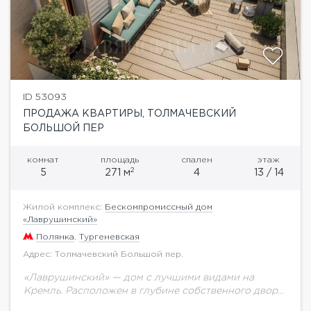
ID 53093
ПРОДАЖА КВАРТИРЫ, ТОЛМАЧЕВСКИЙ
БОЛЬШОЙ ПЕР
комнат
площадь
спален
этаж
2
5
271 м
4
13 / 14
Жилой комплекс:
Бескомпромиссный дом
«Лаврушинский»
Полянка
,
Тургеневская
Адрес: Толмачевский Большой пер.
«Лаврушинский» — дом с лучшими видами на
Кремль. Расположен в глубине собственного двора-
парка 1,4 га с фонтаном, ручьём, детской