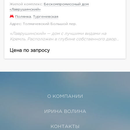
Жилой комплекс:
Бескомпромиссный дом
«Лаврушинский»
Полянка
,
Тургеневская
Адрес: Толмачевский Большой пер.
«Лаврушинский» — дом с лучшими видами на
Кремль. Расположен в глубине собственного двора-
парка 1,4 га с фонтаном, ручьём, детской
площадкой. Это дарит ощущение тишины и
Цена по запросу
простора. Единственный...
О КОМПАНИИ
ИРИНА ВОЛИНА
КОНТАКТЫ