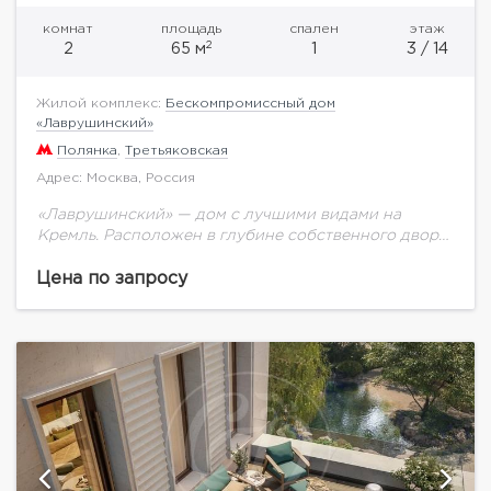
комнат
площадь
спален
этаж
2
2
65 м
1
3 / 14
Жилой комплекс:
Бескомпромиссный дом
«Лаврушинский»
Полянка
,
Третьяковская
Адрес: Москва, Россия
«Лаврушинский» — дом с лучшими видами на
Кремль. Расположен в глубине собственного двора-
парка 1,4 га с фонтаном, ручьём, детской
площадкой. Это дарит ощущение тишины и
Цена по запросу
простора. Единственный...