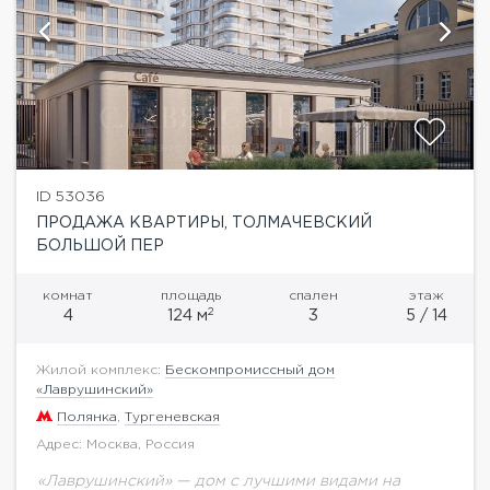
ID 53036
ПРОДАЖА КВАРТИРЫ, ТОЛМАЧЕВСКИЙ
БОЛЬШОЙ ПЕР
комнат
площадь
спален
этаж
2
4
124 м
3
5 / 14
Жилой комплекс:
Бескомпромиссный дом
«Лаврушинский»
Полянка
,
Тургеневская
Адрес: Москва, Россия
«Лаврушинский» — дом с лучшими видами на