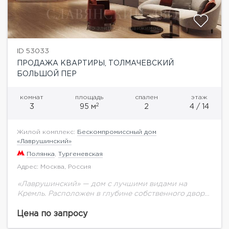
ID 53033
ПРОДАЖА КВАРТИРЫ, ТОЛМАЧЕВСКИЙ
БОЛЬШОЙ ПЕР
комнат
площадь
спален
этаж
2
3
95 м
2
4 / 14
Жилой комплекс:
Бескомпромиссный дом
«Лаврушинский»
Полянка
,
Тургеневская
Адрес: Москва, Россия
«Лаврушинский» — дом с лучшими видами на
Кремль. Расположен в глубине собственного двора-
парка 1,4 га с фонтаном, ручьём, детской
площадкой. Это дарит ощущение тишины и
Цена по запросу
простора. Единственный...