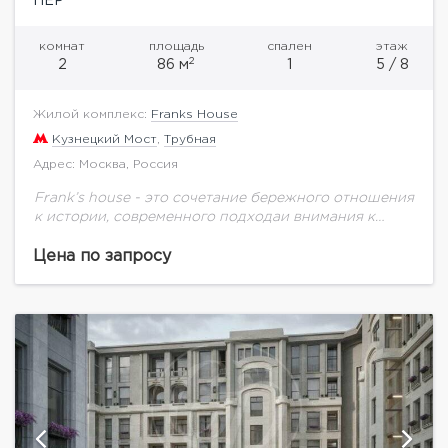
ПЕР
комнат
площадь
спален
этаж
2
2
86 м
1
5 / 8
Жилой комплекс:
Franks House
Кузнецкий Мост
,
Трубная
Адрес: Москва, Россия
Frank’s house - это сочетание бережного отношения
к истории, современного подходаи внимания к
деталям. Жилой комплекс из двух домов: HOUSE
FRANK— реконструкцияпрестижного доходного
Цена по запросу
дома 1904 года постройки,...