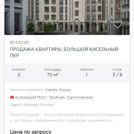
ID 53020
ПРОДАЖА КВАРТИРЫ, БОЛЬШОЙ КИСЕЛЬНЫЙ
ПЕР
комнат
площадь
спален
этаж
2
2
70 м
1
3 / 8
Жилой комплекс:
Franks House
Кузнецкий Мост
,
Трубная
,
Тургеневская
Адрес: Москва, Россия
Frank’s house - это сочетание бережного отношения
к истории, современного подходаи внимания к
деталям. Жилой комплекс из двух домов: HOUSE
FRANK— реконструкцияпрестижного доходного
Цена по запросу