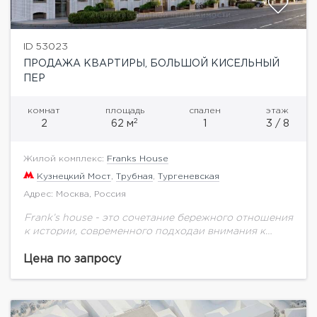
ID 53023
ПРОДАЖА КВАРТИРЫ, БОЛЬШОЙ КИСЕЛЬНЫЙ
ПЕР
комнат
площадь
спален
этаж
2
2
62 м
1
3 / 8
Жилой комплекс:
Franks House
Кузнецкий Мост
,
Трубная
,
Тургеневская
Адрес: Москва, Россия
Frank’s house - это сочетание бережного отношения
к истории, современного подходаи внимания к
деталям. Жилой комплекс из двух домов: HOUSE
FRANK— реконструкцияпрестижного доходного
Цена по запросу
дома 1904 года постройки,...