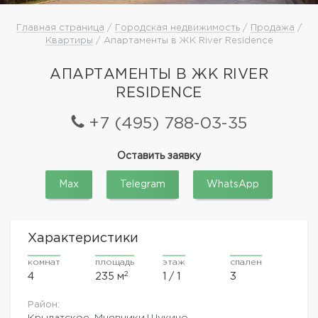
Главная страница
/
Городская недвижимость
/
Продажа
/
Квартиры
/ Апартаменты в ЖК River Residence
АПАРТАМЕНТЫ В ЖК RIVER
RESIDENCE
+7 (495) 788-03-35
Оставить заявку
Max
Telegram
WhatsApp
Характеристики
комнат
площадь
этаж
спален
2
4
235 м
1 / 1
3
Район:
Крылатское
,
Мневники,Щукино