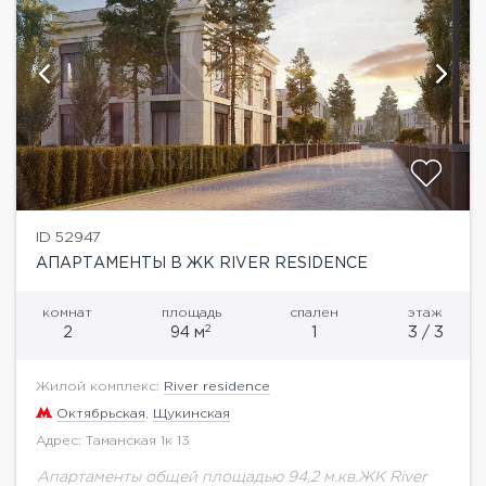
ID 52947
АПАРТАМЕНТЫ В ЖК RIVER RESIDENCE
комнат
площадь
спален
этаж
2
2
94 м
1
3 / 3
Жилой комплекс:
River residence
Октябрьская
,
Щукинская
Адрес: Таманская 1к 13
Апартаменты общей площадью 94,2 м.кв.ЖК River