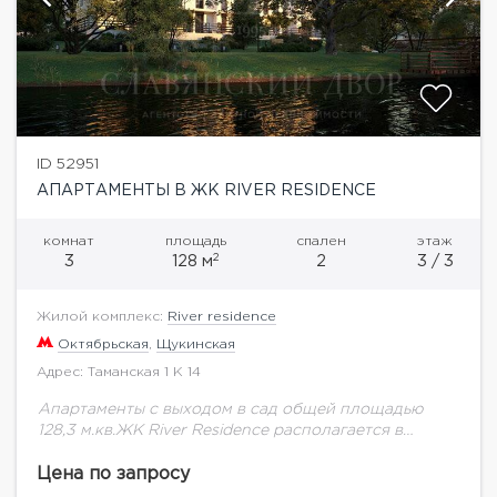
ID 52951
АПАРТАМЕНТЫ В ЖК RIVER RESIDENCE
комнат
площадь
спален
этаж
2
3
128 м
2
3 / 3
Жилой комплекс:
River residence
Октябрьская
,
Щукинская
Адрес: Таманская 1 К 14
Апартаменты с выходом в сад общей площадью
128,3 м.кв.ЖК River Residence располагается в
районе Хорошево-Мневники, в одном из самых
престижных столичных уголков. Премиальный
Цена по запросу
квартал возведен в самом...