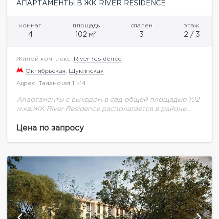
АПАРТАМЕНТЫ В ЖК RIVER RESIDENCE
комнат
площадь
спален
этаж
2
4
102 м
3
2 / 3
Жилой комплекс:
River residence
Октябрьская
,
Щукинская
Адрес: Таманская 1 к14
Апартаменты с выходом в сад общей площадью 102
м.кв.ЖК River Residence располагается в районе
Хорошево-Мневники, в одном из самых престижных
столичных уголков. Премиальный квартал возведен
Цена по запросу
в самом...