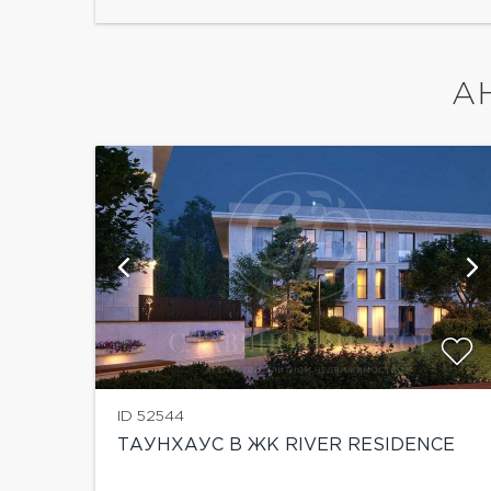
А
ю
ID 52544
ТАУНХАУС В ЖК RIVER RESIDENCE