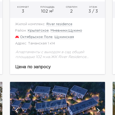
комнат
площадь
спален
этаж
2
3
102 м
2
3 / 3
Жилой комплекс:
River residence
Район:
Крылатское
,
Мневники,Щукино
Октябрьское Поле
,
Щукинская
Адрес: Таманская 1 к14
Апартаменты с выходом в сад общей
площадью 102 м.кв.ЖК River Residence
располагается в районе Хорошево-
Мневники, в одном из самых престижных
Цена по запросу
столичных уголков. Премиальный квартал
возведен в самом...