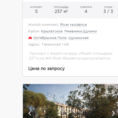
комнат
площадь
спален
этаж
2
5
237 м
4
3 / 3
Жилой комплекс:
River residence
Район:
Крылатское
,
Мневники,Щукино
Октябрьское Поле
,
Щукинская
Адрес: Таманская 1 к16
Таунхаус с видом на воду общей площадью
237 м.кв.ЖК River Residence располагается в
районе Хорошево-Мневники, в одном из
самых престижных столичных уголков.
Цена по запросу
Премиальный квартал возведен в самом...
й
показать ещё 7 фотографий