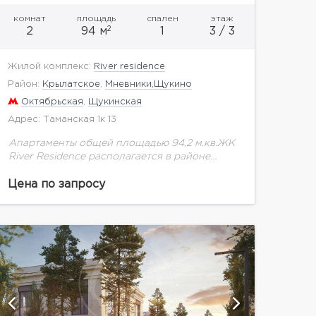
комнат
площадь
спален
этаж
2
2
94 м
1
3 / 3
Жилой комплекс:
River residence
Район:
Крылатское
,
Мневники,Щукино
Октябрьская
,
Щукинская
Адрес: Таманская 1к 13
Апартаменты общей площадью 94,2 м.кв.ЖК
River Residence располагается в районе
Хорошево-Мневники, в одном из самых
престижных столичных уголков.
Цена по запросу
Премиальный квартал возведен в самом
сердце Москвы, на Таманской...
показат