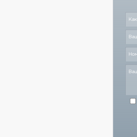
Как
Ваш
Но
Ва