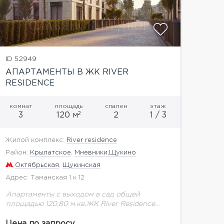
ID 52949
АПАРТАМЕНТЫ В ЖК RIVER
RESIDENCE
комнат
площадь
спален
этаж
2
3
120 м
2
1 / 3
Жилой комплекс:
River residence
Район:
Крылатское
,
Мневники,Щукино
Октябрьская
,
Щукинская
Адрес: Таманская 1 к 12
Апартаменты с выходом в сад общей
площадью 120,80 м.кв.ЖК River Residence
располагается в районе Хорошево-
Мневники, в одном из самых престижных
Цена по запросу