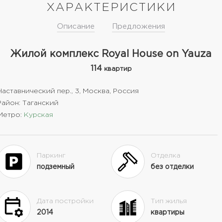
ХАРАКТЕРИСТИКИ
Описание
Предложения
Жилой комплекс Royal House on Yauza
114
квартир
Наставнический пер., 3, Москва, Россия
Район: Таганский
Метро:
Курская
Паркинг
Отделка
подземный
без отделки
Дата постройки
Тип жилья
2014
квартиры