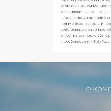
Хаус на Яузе» созданы и п
отопления, кондиционирова
телевидение.
Здесь создана
профессиональной охраны, 
полную безопасность.
Инфра
собственные внутренние об
открытие фитнес-клуба, сал
и особенностями ЖК «Роял 
О КОМ