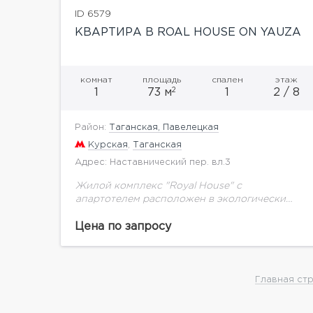
ID 6579
КВАРТИРА В ROAL HOUSE ON YAUZA
комнат
площадь
спален
этаж
2
1
73 м
1
2 / 8
Район:
Таганская, Павелецкая
Курская
,
Таганская
Адрес: Наставнический пер. вл.3
Жилой комплекс "Royal House" с
апартотелем расположен в экологически
чистом районе рядом с парковой зоной и
набережной реки Яузы. Комплекс построен
Цена по запросу
в классическом Английском стиле с
использованием...
Главная ст