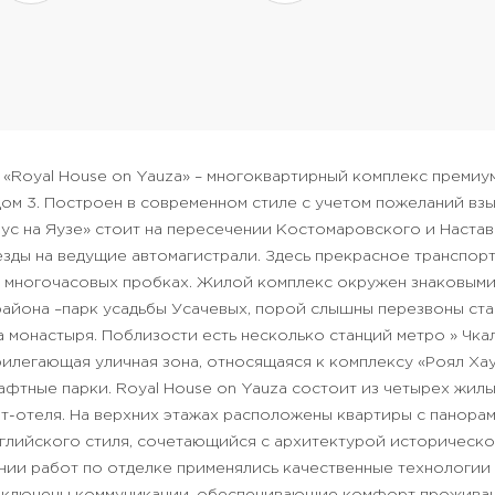
 «Royal House on Yauza» – многоквартирный комплекс премиу
дом 3. Построен в современном стиле с учетом пожеланий вз
ус на Яузе» стоит на пересечении Костомаровского и Наста
езды на ведущие автомагистрали. Здесь прекрасное транспо
в многочасовых пробках.
Жилой комплекс окружен знаковыми
айона –парк усадьбы Усачевых, порой слышны перезвоны ст
а монастыря.
Поблизости есть несколько станций метро » Чка
илегающая уличная зона, относящаяся к комплексу «Роял Хаус
фтные парки. Royal House on Yauza состоит из четырех жилы
рт-отеля. На верхних этажах расположены квартиры с панора
нглийского стиля, сочетающийся с архитектурой историческо
нии работ по отделке применялись качественные технологии 