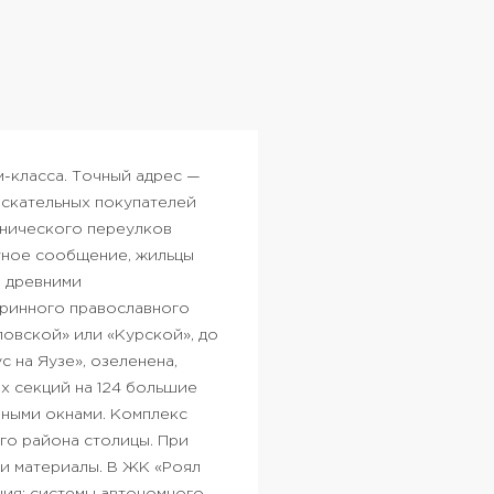
м-класса. Точный адрес —
ыскательных покупателей
внического переулков
ртное сообщение, жильцы
 древними
аринного православного
ловской» или «Курской», до
 на Яузе», озеленена,
х секций на 124 большие
мными окнами.
Комплекс
го района столицы. При
и материалы. В ЖК «Роял