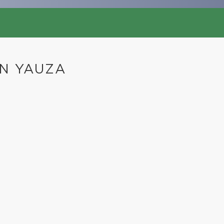
N YAUZA
е