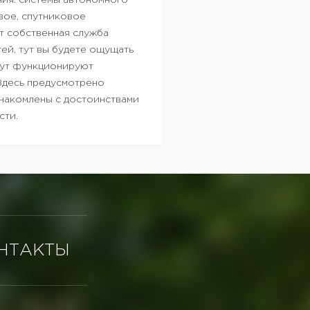
ия: системы автономного
вое, спутниковое
т собственная служба
ей, тут вы будете ощущать
 тут функционируют
Здесь предусмотрено
накомлены с достоинствами
сти.
НТАКТЫ