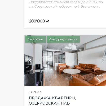
Предлагается стильная квартира в ЖК Дом
на Озерковской набережной. Выполнен
качестсвенный ремонт с применением
дорогостоящий материалов. Установлена
вся мебель и техника от ведущих
280'000
производителей для комфортного
проживания.Планировка:...
Эксклюзив
Спецпредложение
афий
показать ещё 9 фотографий
ID 7057
ПРОДАЖА КВАРТИРЫ,
ОЗЕРКОВСКАЯ НАБ