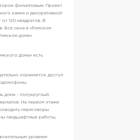
ектором Филипповым. Проект
ного камня и декоративной
 от 120 квадратов. В
. Все окна в «Римском
«Римском доме»
имского дома» есть
ательно охраняется, доступ
еодомофоны.
ь дома – полукруглый.
риалов. На первом этаже
проводить переговоры.
ены ландшафтные работы,
лючительным уровнем