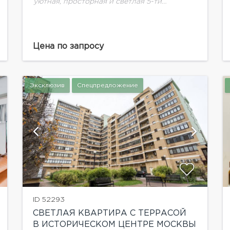
уютная, просторная и светлая 5-ти
комнатная квартира на 3 этаже, с
качественным ремонтом и балконом, с
которого открываются приятные виды на
облагороженную территорию...
Цена по запросу
Эксклюзив
Спецпредложение
показать ещё 16 фотографий
ID 52293
СВЕТЛАЯ КВАРТИРА С ТЕРРАСОЙ
В ИСТОРИЧЕСКОМ ЦЕНТРЕ МОСКВЫ