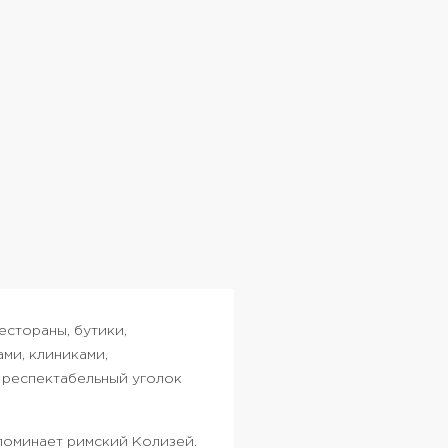
естораны, бутики,
ми, клиниками,
 респектабельный уголок
поминает римский Колизей.