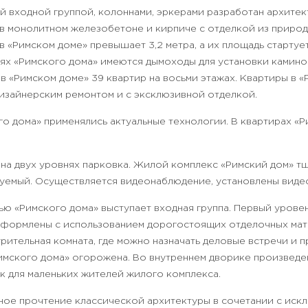
ой входной группой, колоннами, эркерами разработан архит
в монолитном железобетоне и кирпиче с отделкой из природ
в «Римском доме» превышает 3,2 метра, а их площадь стартует
ях «Римского дома» имеются дымоходы для установки каминов
в «Римском доме» 39 квартир на восьми этажах. Квартиры в 
дизайнерским ремонтом и с эксклюзивной отделкой.
о дома» применялись актуальные технологии. В квартирах «Р
на двух уровнях парковка. Жилой комплекс «Римский дом» тщ
руемый. Осуществляется видеонаблюдение, установлены вид
ю «Римского дома» выступает входная группа. Первый уровен
формлены с использованием дорогостоящих отделочных мате
рительная комната, где можно назначать деловые встречи и 
мского дома» огорожена. Во внутреннем дворике произвед
к для маленьких жителей жилого комплекса.
ное прочтение классической архитектуры в сочетании с иск