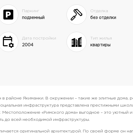
Паркинг
Отделка
подземный
без отделки
Дата постройки
Тип жилья
2004
квартиры
в районе Якиманки. В окружении – такие же элитные дома, р
Социальная инфраструктура представлена престижными школа
. Местоположение «Римского дома» выгодное – это уютный и
ать до всей необходимой инфраструктуры.
личается оригинальной архитектурой. По своей форме он на