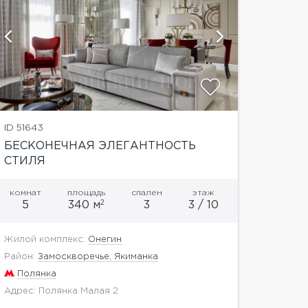
показать е
ID 51643
БЕСКОНЕЧНАЯ ЭЛЕГАНТНОСТЬ
СТИЛЯ
комнат
площадь
спален
этаж
2
5
340 м
3
3 / 10
Жилой комплекс:
Онегин
Район:
Замоскворечье, Якиманка
Полянка
Адрес: Полянка Малая 2