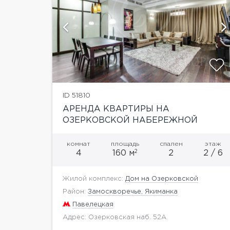
афий
показать ещё 22 фотографии
ID 51810
АРЕНДА КВАРТИРЫ НА
ОЗЕРКОВСКОЙ НАБЕРЕЖНОЙ
комнат
площадь
спален
этаж
2
4
160 м
2
2 / 6
Жилой комплекс:
Дом на Озерковской
Район:
Замоскворечье, Якиманка
Павелецкая
Адрес: Озерковская наб. 52А