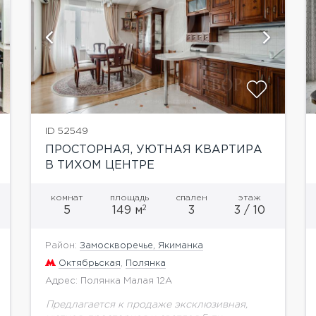
показать ещё 1 фотографию
ID 52549
ПРОСТОРНАЯ, УЮТНАЯ КВАРТИРА
В ТИХОМ ЦЕНТРЕ
комнат
площадь
спален
этаж
2
5
149 м
3
3 / 10
Район:
Замоскворечье, Якиманка
Октябрьская
,
Полянка
Адрес: Полянка Малая 12А
Предлагается к продаже эксклюзивная,