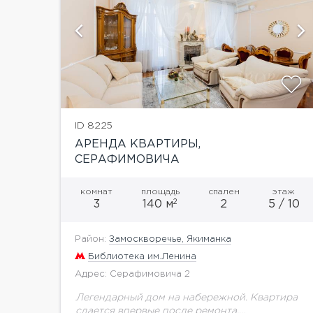
ий
показать ещё 4 фотографии
ID 8225
АРЕНДА КВАРТИРЫ,
СЕРАФИМОВИЧА
комнат
площадь
спален
этаж
2
3
140 м
2
5 / 10
Район:
Замоскворечье, Якиманка
Библиотека им.Ленина
Адрес: Серафимовича 2
Легендарный дом на набережной. Квартира
сдается впервые после ремонта.