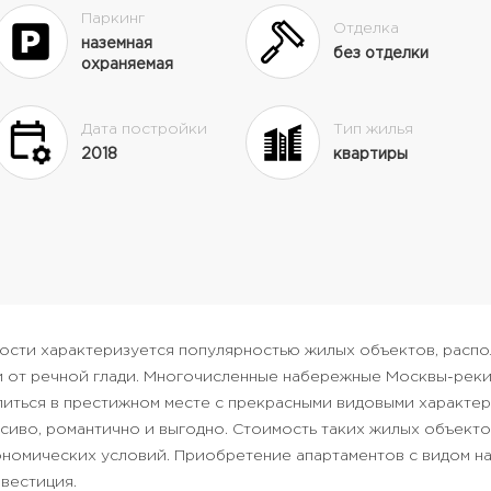
Паркинг
Отделка
наземная
без отделки
охраняемая
Дата постройки
Тип жилья
2018
квартиры
ости характеризуется популярностью жилых объектов, расп
 от речной глади. Многочисленные набережные Москвы-реки
литься в престижном месте с прекрасными видовыми характер
сиво, романтично и выгодно. Стоимость таких жилых объекто
ономических условий. Приобретение апартаментов с видом на
вестиция.