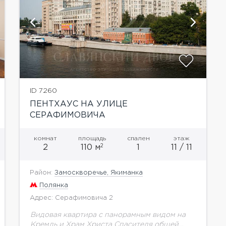
ID 7260
ПЕНТХАУС НА УЛИЦЕ
СЕРАФИМОВИЧА
комнат
площадь
спален
этаж
2
2
110 м
1
11 / 11
Район:
Замоскворечье, Якиманка
Полянка
Адрес: Серафимовича 2
Видовая квартира с панорамным видом на
Кремль и Храм Христа Спасителя общей