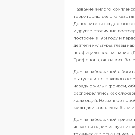
Название жилого комплекса
территорию целого квартал
Дополнительным достоинств
и другие столичные достоп
построен в 1931 году и пер
деятели культуры, главы на
неофициальное название «
Трифонова, оказалось боле
Дом на набережной с богат
статус элитного жилого ко
наряду с жилым фондом, об
распределялись как служеб
желающий. Названное приоб
жильцами комплекса были и
Дом на набережной признан
является одним из лучших 
техническим оснащением. Ж