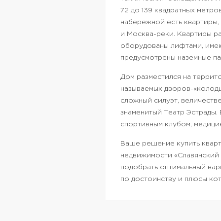
72 до 139 квадратных метро
набережной есть квартиры
и Москва-реки. Квартиры ра
оборудованы лифтами, имею
предусмотрены наземные па
Дом разместился на террито
называемых дворов-«колодц
сложный силуэт, величеств
знаменитый Театр Эстрады.
спортивным клубом, медицин
Ваше решение купить кварт
недвижимости «Славянский 
подобрать оптимальный вар
по достоинству и плюсы кот