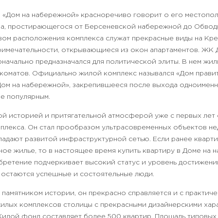
 «Дом на набережной» красноречиво говорит о его местопо
а, простирающегося от Берсеневской набережной до Обводн
ом расположения комплекса служат прекрасные виды на Крем
римечательности, открывающиеся из окон апартаментов. ЖК
воначально предназначался для политической элиты. В нем жи
ркоматов. Официально жилой комплекс назывался «Дом правит
Дом на набережной», закрепившееся после выхода одноимен
е популярным.
ой историей и притягательной атмосферой уже с первых лет
мплекса. Он стал прообразом ультрасовременных объектов не
ладают развитой инфраструктурной сетью. Если ранее кварт
ное жилье, то в настоящее время купить квартиру в Доме на
ретение подчеркивает высокий статус и уровень достижений
 остаются успешные и состоятельные люди.
 памятником истории, он прекрасно справляется и с практич
жилых комплексов столицы с прекрасными дизайнерскими хар
илой фонд составляет более 500 квартир. Площадь типовых 