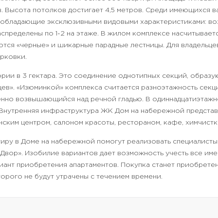
в. Высота потолков достигает 4,5 метров. Среди имеющихся 
, обладающие эксклюзивными видовыми характеристиками: в
спределены по 1-2 на этаже. В жилом комплексе насчитывает
тся «черные» и шикарные парадные лестницы. Для владельц
рковки.
рии в 3 гектара. Это соединение однотипных секций, образу
ев». «Изюминкой» комплекса считается разноэтажность секц
енно возвышающийся над речной гладью. В одиннадцатиэтаж
 Внутренняя инфраструктура ЖК Дом на набережной представ
ским центром, салоном красоты, рестораном, кафе, химчистко
иру в Доме на набережной помогут реализовать специалисты 
Двор». Изобилие вариантов дает возможность учесть все и
иант приобретения апартаментов. Покупка станет приобрете
орого не будут утрачены с течением времени.