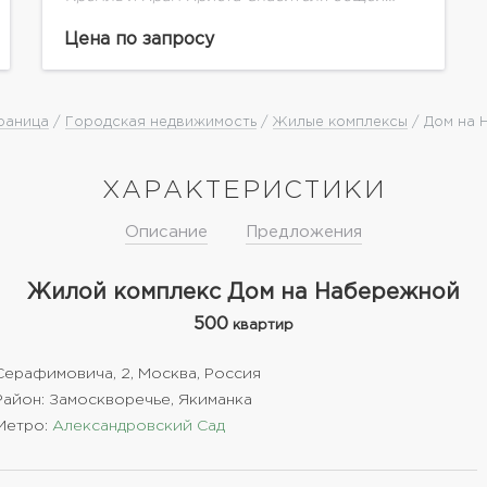
площадью 110 м.кв.Гостиная с действующем
камином 70 кв.м, спальня - 20 кв.м, 25 кв.м
Цена по запросу
-встроенная...
раница
/
Городская недвижимость
/
Жилые комплексы
/ Дом на 
ХАРАКТЕРИСТИКИ
Описание
Предложения
Жилой комплекс Дом на Набережной
500
квартир
Серафимовича, 2, Москва, Россия
Район: Замоскворечье, Якиманка
Метро:
Александровский Сад