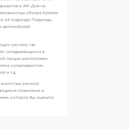
вариантов в ЖК Дом на
озможностью обзора Кремля
ся 24 подъезда. Подъезды
ев автомобилей
ющих систему так
ий, складывающихся в
ной секции расположен
лена супермаркетом,
й и т.д.
агентства элитной
меющиеся пожелания и
нием, которое Вы оцените