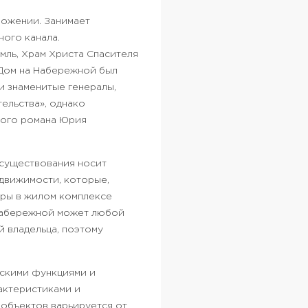
ложении. Занимает
ого канала.
ль, Храм Христа Спасителя
 Дом на Набережной был
ли знаменитые генералы,
ельства», однако
ного романа Юрия
 существования носит
движимости, которые,
иры в жилом комплексе
 набережной может любой
 владельца, поэтому
ескими функциями и
актеристиками и
объектов варьируется от