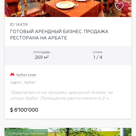
ID 14439
ГОТОВЫЙ АРЕНДНЫЙ БИЗНЕС. ПРОДАЖА
РЕСТОРАНА НА АРБАТЕ
площадь
этаж
2
269 м
1 / 4
Арбатская
Адрес: Арбат
Предлагается на продажу арендный бизнес на
улице Арбат. Помещение расположено в 2-х
уровнях (1 и 2 этажи) 4-этажного нежилого дома.
Фасад выходит на Арбат и Абатский переулок....
6'100'000
Спецпредложение