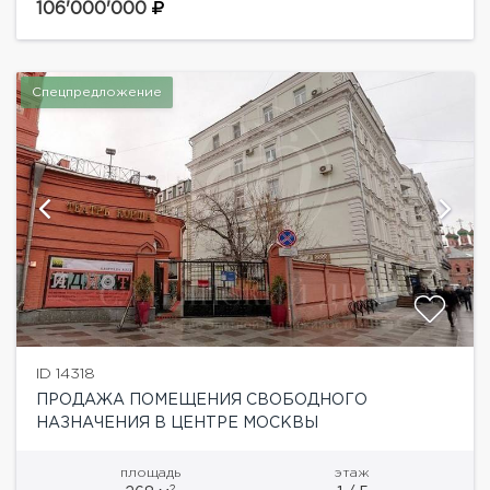
площадь 167 кв. м Выполнен качественный ремонт в
106'000'000
современном стиле Большие витринные...
Спецпредложение
ID 14318
ПРОДАЖА ПОМЕЩЕНИЯ СВОБОДНОГО
НАЗНАЧЕНИЯ В ЦЕНТРЕ МОСКВЫ
площадь
этаж
2