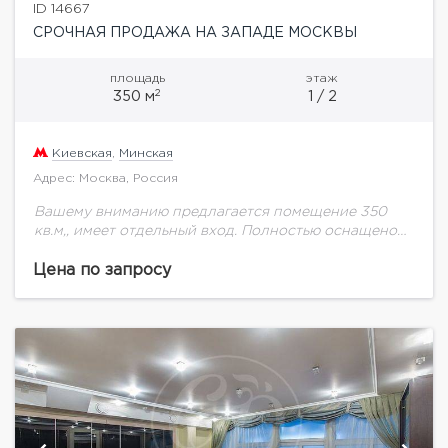
ID 14667
СРОЧНАЯ ПРОДАЖА НА ЗАПАДЕ МОСКВЫ
площадь
этаж
2
350 м
1 / 2
Киевская
,
Минская
Адрес: Москва, Россия
Вашему вниманию предлагается помещение 350
кв.м,, имеет отдельный вход. Полностью оснащено
мебелью и оборудованием. Есть арендатор (салон
красоты) Парковка на территории
Цена по запросу