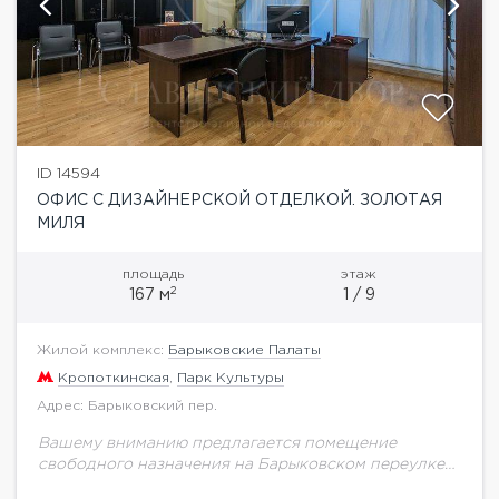
ID 14594
ОФИС С ДИЗАЙНЕРСКОЙ ОТДЕЛКОЙ. ЗОЛОТАЯ
МИЛЯ
площадь
этаж
2
167 м
1 / 9
Жилой комплекс:
Барыковские Палаты
Кропоткинская
,
Парк Культуры
Адрес: Барыковский пер.
Вашему вниманию предлагается помещение
свободного назначения на Барыковском переулке
Подходит под любой вид деятельности Общая