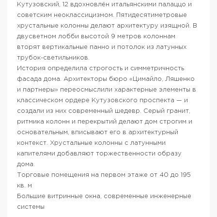
Кутузовский, 12 вдохновлён итальянскими палаццо и
советским неоклассицизмом. Пятидесятиметровые
хрустальные колонны делают архитектуру изящной. В
двусветном лобби высотой 9 метров колоннам
вторят вертикальные панно и потолок из латунных
трубок-светильников.
История определила строгость и симметричность
фасада дома. Архитекторы бюро «Цимайло, Ляшенко
и партнеры» переосмыслили характерные элементы в
классическом ордере Кутузовского проспекта — и
создали из них современный шедевр. Серый гранит,
ритмика колонн и перекрытий делают дом строгим и
основательным, вписывают его в архитектурный
контекст. Хрустальные колонны с латунными
капителями добавляют торжественности образу
дома.
Торговые помещения на первом этаже от 40 до 195
кв. м
Большие витринные окна, современные инженерные
системы