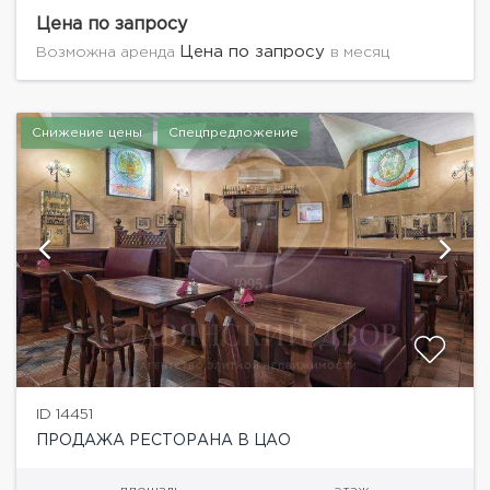
трафиком. Помещение имеет: - два уровня -
панорамные окна - собственный вход (можно...
Цена по запросу
Цена по запросу
Возможна аренда
в месяц
Снижение цены
Спецпредложение
ID 14451
ПРОДАЖА РЕСТОРАНА В ЦАО