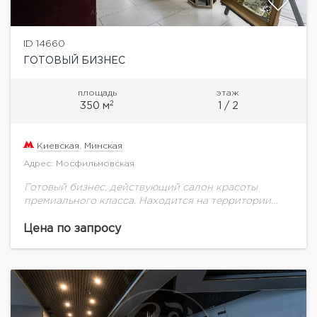
ID 14660
ГОТОВЫЙ БИЗНЕС
площадь
этаж
2
350 м
1 / 2
Киевская
,
Минская
Адрес: Мосфильмовская
Готовый бизнес, действующий салон красоты
премиального класса. Находится на территории
жилого комплекса, есть парковка. Помещение 350
кв.м, имеет отдельный вход. Полностью оснащен
Цена по запросу
мебелью и оборудованием. Имеется вся...