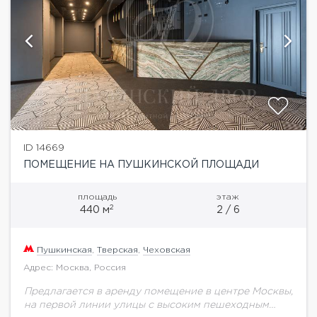
ID 14669
ПОМЕЩЕНИЕ НА ПУШКИНСКОЙ ПЛОЩАДИ
площадь
этаж
2
440 м
2 / 6
Пушкинская
,
Тверская
,
Чеховская
Адрес: Москва, Россия
Предлагается в аренду помещение в центре Москвы,
на первой линии улицы с высоким пешеходным