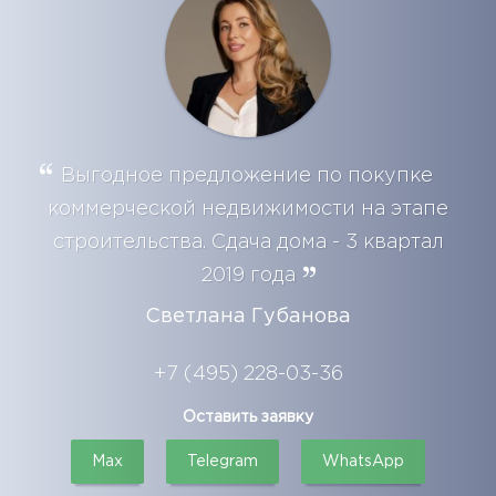
Выгодное предложение по покупке
коммерческой недвижимости на этапе
строительства. Сдача дома - 3 квартал
2019 года
Светлана Губанова
+7 (495) 228-03-36
Оставить заявку
Max
Telegram
WhatsApp