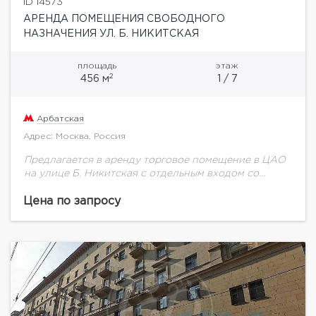
ID 14573
АРЕНДА ПОМЕЩЕНИЯ СВОБОДНОГО
НАЗНАЧЕНИЯ УЛ. Б. НИКИТСКАЯ
площадь
этаж
2
456 м
1 / 7
Арбатская
Адрес: Москва, Россия
Предлагается в аренду торговое помещение в ЦАО
на улице Б. Никитская с отдельным входом со
стороны улицы, оборудованным пандусом. Площадь
помещения 456,9 кв. м: 1 и 2...
Цена по запросу