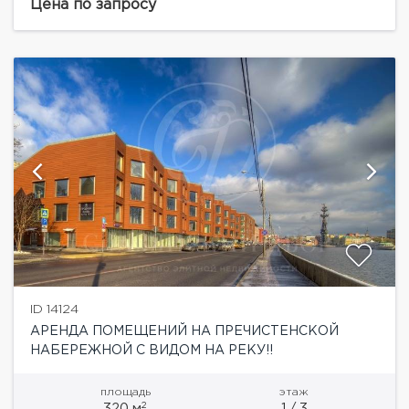
Ближайшая станция метро "Рижская". Общая
Цена по запросу
площадь - 450 кв.м: 1...
ID 14124
АРЕНДА ПОМЕЩЕНИЙ НА ПРЕЧИСТЕНСКОЙ
НАБЕРЕЖНОЙ С ВИДОМ НА РЕКУ!!
площадь
этаж
2
320 м
1 / 3