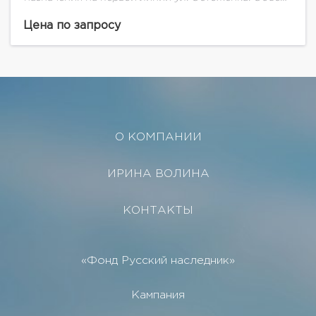
площадью 491 кв. м располагается на первом этаже
жилого дома премиум-класса. У него две входные...
Цена по запросу
О КОМПАНИИ
ИРИНА ВОЛИНА
КОНТАКТЫ
«Фонд Русский наследник»
Кампания