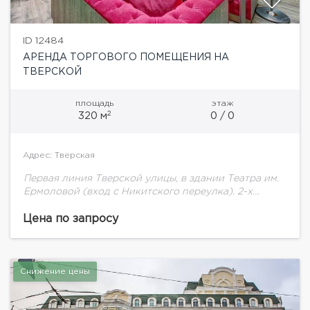
ID 12484
АРЕНДА ТОРГОВОГО ПОМЕЩЕНИЯ НА
ТВЕРСКОЙ
площадь
этаж
2
320 м
0 / 0
Адрес: Тверская
Первая линия Тверской улицы, в здании Театра им.
Ермоловой (вход с Никитского переулка). 2-х
этажное помещение свободного назначения
площадью 320 кв.м.: 1-ый этаж 200 кв.м., 2 этаж...
Цена по запросу
Снижение цены