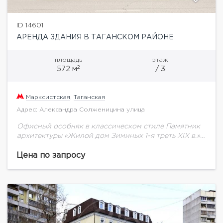
ID 14601
АРЕНДА ЗДАНИЯ В ТАГАНСКОМ РАЙОНЕ
площадь
этаж
2
572 м
/ 3
Марксистская
,
Таганская
Адрес: Александра Солженицина улица
Офисный особняк в классическом стиле Памятник
архитектуры «Жилой дом Зиминых 1-я треть XIX в.»
Площадь: 575 кв. м: 1 этаж – 171 кв.м, 2 этаж – 287,08...
Цена по запросу