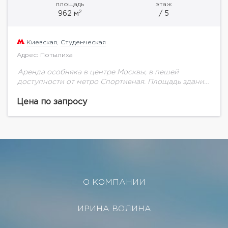
площадь
этаж
2
962 м
/ 5
Киевская
,
Студенческая
Адрес: Потылиха
Аренда особняка в центре Москвы, в пешей
доступности от метро Спортивная. Площадь здания
- 962 м2. Планировка – 5 этажей. Особняк построен
в 1905 году, реконструирован в...
Цена по запросу
О КОМПАНИИ
ИРИНА ВОЛИНА