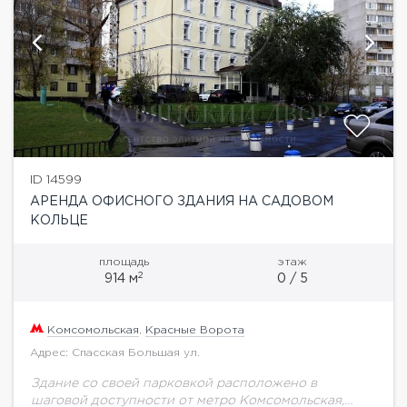
ID 14599
АРЕНДА ОФИСНОГО ЗДАНИЯ НА САДОВОМ
КОЛЬЦЕ
площадь
этаж
2
914 м
0 / 5
Комсомольская
,
Красные Ворота
Адрес: Спасская Большая ул.
Здание со своей парковкой расположено в
шаговой доступности от метро Комсомольская,