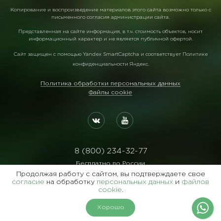
Копирование и воспроизведение материалов этого сайта возможно только с
письменного согласия администрации сайта.
Представленная на сайте информация, в т.ч. стоимость объектов, носит
информационный характер и не является публичной офертой.
Сайт защищен с помощью
Yandex SmartCaptcha
и соответствует
Политике
конфиденциальности Яндекс
.
Политика обработки персональных данных
Файлы cookie
8 (800) 234-32-77
Бесплатно по России
Продолжая работу с сайтом, вы подтверждаете свое
Реквизиты:
согласие
на обработку
персональных данных
и
файлов
ООО Агентство "Славянский Двор"
cookie
.
ИНН:7729122105 ОГРН:1027700102473
Хорошо