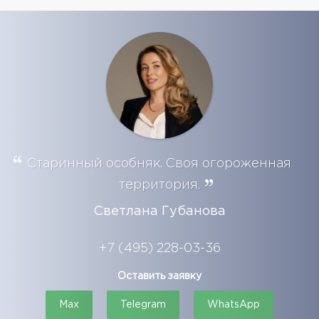
Старинный особняк. Своя огороженная
территория.
Светлана Губанова
+7 (495) 228-03-36
Оставить заявку
Max
Telegram
WhatsApp