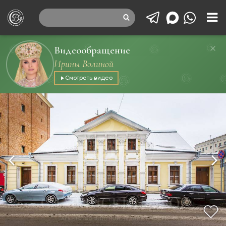
Видеообращение
Ирины Волиной
Смотреть видео