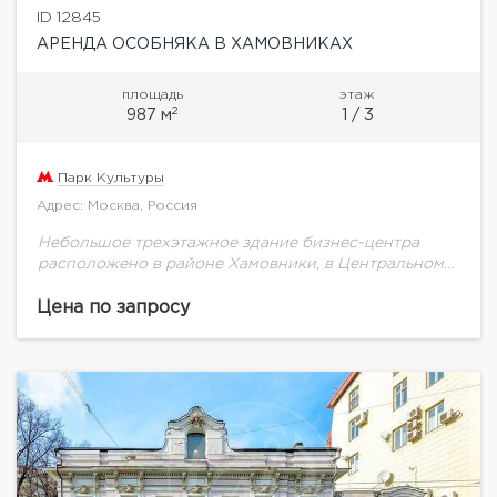
ID 12845
АРЕНДА ОСОБНЯКА В ХАМОВНИКАХ
площадь
этаж
2
987 м
1 / 3
Парк Культуры
Адрес: Москва, Россия
Небольшое трехэтажное здание бизнес-центра
расположено в районе Хамовники, в Центральном
округе Москвы. Общая площадь – 987 кв. м. Особняк
был построен в 1917 году, в 2008 его...
Цена по запросу