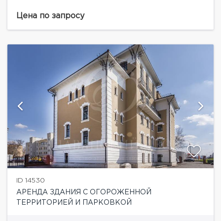
Красные ворота и Сухаревская. Площадь 914 кв.м. : 5
этажей (без подвала, практически вся площадь
Цена по запросу
полезная)....
ID 14530
АРЕНДА ЗДАНИЯ С ОГОРОЖЕННОЙ
ТЕРРИТОРИЕЙ И ПАРКОВКОЙ