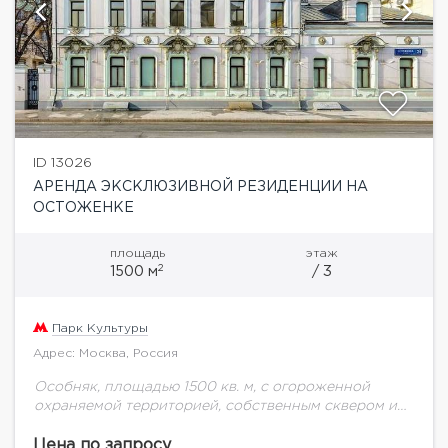
ID 13026
АРЕНДА ЭКСКЛЮЗИВНОЙ РЕЗИДЕНЦИИ НА
ОСТОЖЕНКЕ
площадь
этаж
2
1500 м
/ 3
Парк Культуры
Адрес: Москва, Россия
Особняк, площадью 1500 кв. м, с огороженной
охраняемой территорией, собственным сквером и
фонтаном. Располагается на первой линии в самой
престижной локации Москвы. Полностью
Цена по запросу