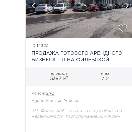
ю
ID 14323
ПРОДАЖА ГОТОВОГО АРЕНДНОГО
БИЗНЕСА. ТЦ НА ФИЛЕВСКОЙ
площадь
этаж
2
5397 м
/ 2
Район:
ЗАО
Адрес: Москва, Россия
ТЦ "Филевский" состоит из двух объектов
недвижимости. Расположение: м. «Фили»
600 м., м. «Багратионовская» -1,5 км. ТЦ
расположен в крупном жилом массиве и