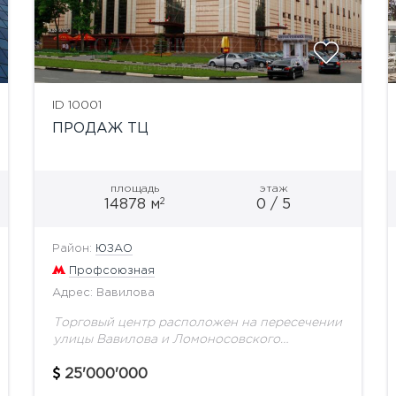
ID 10001
ПРОДАЖ ТЦ
площадь
этаж
2
14878 м
0 / 5
Район:
ЮЗАО
Профсоюзная
Адрес: Вавилова
Торговый центр расположен на пересечении
улицы Вавилова и Ломоносовского
проспекта, в пешей доступности от метро
Профсоюзная. В торговых павильонах
25'000'000
комплекса широко представлены одежда и