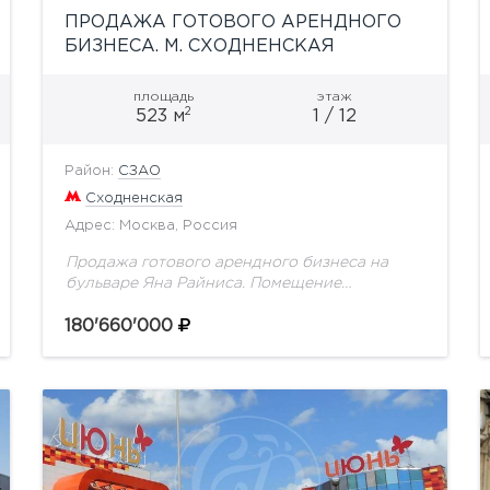
ПРОДАЖА ГОТОВОГО АРЕНДНОГО
БИЗНЕСА. М. СХОДНЕНСКАЯ
площадь
этаж
2
523 м
1 / 12
Район:
СЗАО
Сходненская
Адрес: Москва, Россия
Продажа готового арендного бизнеса на
бульваре Яна Райниса. Помещение
расположено в жилом доме в Северо-
Западном районе Москвы. В
180'660'000
непосредственной близости находятся
улицы: Свободы, Туристская, Химкинский
бульвар. Дорога...