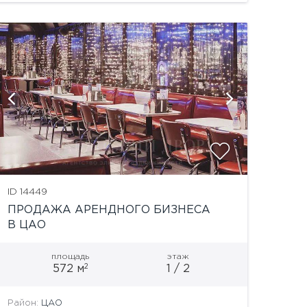
показат
ID 14449
ПРОДАЖА АРЕНДНОГО БИЗНЕСА
В ЦАО
площадь
этаж
2
572 м
1 / 2
Район:
ЦАО