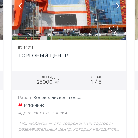
ID 14211
ТОРГОВЫЙ ЦЕНТР
площадь
этаж
2
25000 м
1 / 5
Район:
Волоколамское шоссе
Мякинино
Адрес: Москва, Россия
ТРЦ «ИЮНЬ» — это современный торгово-
развлекательный центр, которых находится в
Красногорском районе, на Волоколамском