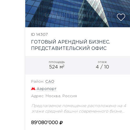
ID 14307
ГОТОВЫЙ АРЕНДНЫЙ БИЗНЕС.
ПРЕДСТАВИТЕЛЬСКИЙ ОФИС
С АРЕНДАТОРОМ
площадь
этаж
2
524 м
4 / 10
Район:
САО
Аэропорт
Адрес: Москва, Россия
Предлагаемое помещение расположено на 4
этаже средней башни современного бизнес-
центра "Трио" в САО г. Москвы. Офис
площадью 524,1 кв.м имеет кабинетную
89'080'000
планировку, качественную отделку, система