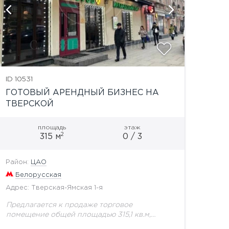
показат
ID 10531
ГОТОВЫЙ АРЕНДНЫЙ БИЗНЕС НА
ТВЕРСКОЙ
площадь
этаж
2
315 м
0 / 3
Район:
ЦАО
Белорусская
Адрес: Тверская-Ямская 1-я
Предлагается к продаже торговое
помещение общей площадью 315,1 кв.м,
расположенное на 1 этаже