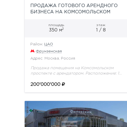
ПРОДАЖА ГОТОВОГО АРЕНДНОГО
БИЗНЕСА НА КОМСОМОЛЬСКОМ
ПРОСПЕКТЕ
площадь
этаж
2
350 м
1 / 8
Район:
ЦАО
Фрунзенская
Адрес: Москва, Россия
Продажа помещения на Комсомольском
проспекте с арендатором. Расположение: 1
этаж жилого дома В 10 минутах от станции
м. «Фрунзенская», в зоне интенсивного
200'000'000
транспортного и пешеходного потоков
Рядом...