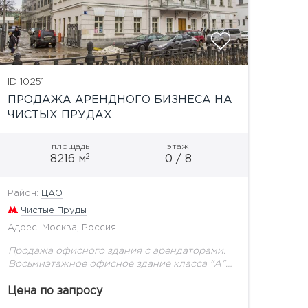
ID 10251
ПРОДАЖА АРЕНДНОГО БИЗНЕСА НА
ЧИСТЫХ ПРУДАХ
площадь
этаж
2
8216 м
0 / 8
Район:
ЦАО
Чистые Пруды
Адрес: Москва, Россия
Продажа офисного здания с арендаторами.
Восьмиэтажное офисное здание класса "А" с
подземным паркингом на 67 машино-мест и
рестораном. Здание было построено и
Цена по запросу
введено в эксплуатацию в 2004...