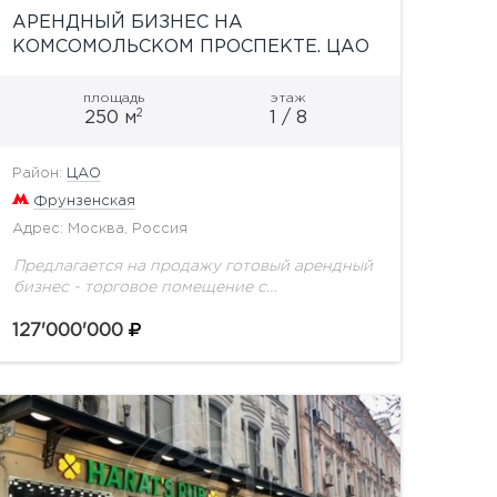
АРЕНДНЫЙ БИЗНЕС НА
КОМСОМОЛЬСКОМ ПРОСПЕКТЕ. ЦАО
площадь
этаж
2
250 м
1 / 8
Район:
ЦАО
Фрунзенская
Адрес: Москва, Россия
Предлагается на продажу готовый арендный
бизнес - торговое помещение с
арендатором, расположенное рядом с метро
"Фрунзенская", Общая площадь - 250 кв.м.: 1
127'000'000
этаж - 200 кв.м. и...