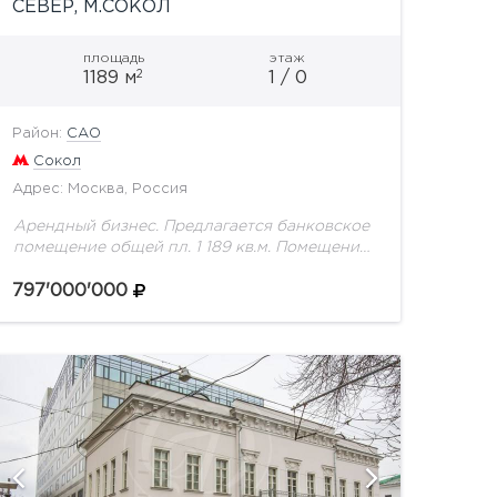
СЕВЕР, М.СОКОЛ
площадь
этаж
2
1189 м
1 / 0
Район:
САО
Сокол
Адрес: Москва, Россия
Арендный бизнес. Предлагается банковское
помещение общей пл. 1 189 кв.м. Помещение
занимает два уровня: первый этаж пл. 617,6
кв.м и второй этаж пл. 571,4 кв.м. Большие
797'000'000
витринные...
показат