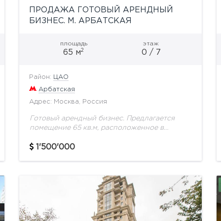
ПРОДАЖА ГОТОВЫЙ АРЕНДНЫЙ
БИЗНЕС. М. АРБАТСКАЯ
площадь
этаж
2
65 м
0 / 7
Район:
ЦАО
Арбатская
Адрес: Москва, Россия
Готовый арендный бизнес. Предлагается
помещение 65 кв.м, расположенное в
цокольном этаже жилого дома. Престижный
район исторического центра Москвы,
1'500'000
охраняемая территория. Стильный ремонт,
видеонаблюдение, сигнализация. Стоимость :
1...