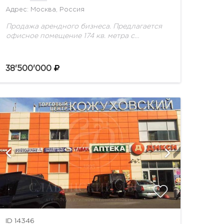
Адрес: Москва, Россия
Продажа арендного бизнеса. Предлагается
офисное помещение 174 кв. метра с
арендатором в офисном центре класса
В+.БЦ находится в 2 минутах от метро,
круглосуточная охрана. Помещение с
38'500'000
качественной...
ID 14346