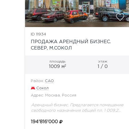
ID 11934
ПРОДАЖА АРЕНДНЫЙ БИЗНЕС.
СЕВЕР, М.СОКОЛ
площадь
этаж
2
1009 м
1 / 0
Район:
САО
Сокол
Адрес: Москва, Россия
Арендный бизнес. Предлагается помещение
свободного назначения общей пл. 1 009,2
кв.м. Помещение занимает два уровня:
первый этаж пл. 199,2 кв.м и подвал пл. 810
194'816'000
кв.м. Большие витринные...