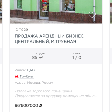
ID 11929
ПРОДАЖА АРЕНДНЫЙ БИЗНЕС.
ЦЕНТРАЛЬНЫЙ, М.ТРУБНАЯ
площадь
этаж
2
85 м
1 / 0
Район:
ЦАО
Трубная
Адрес: Москва, Россия
Продажа торгового помещения
Предлагается на продажу помещение общей
пл. 84,8 кв.м с арендатором. Высота
потолков 3,25 м. Электрическая мощность 60
96'600'000
кВт. Помещение расположено в