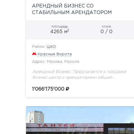
АРЕНДНЫЙ БИЗНЕС СО
СТАБИЛЬНЫМ АРЕНДАТОРОМ
площадь
этаж
2
4265 м
0 / 0
Район:
ЦАО
Красные Ворота
Адрес: Москва, Россия
Арендный бизнес. Предлагается к продаже
бизнес центр с арендаторами общей
площадью 4 264,7 кв.м. Кабинетная
планировка, высота потолков 3,5 м,
1'066'175'000
перекрытия железобетонные. Центральная
система приточно-вытяжной вентиляции.
Кондиционирование...