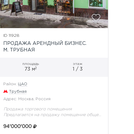
ID 11928
ПРОДАЖА АРЕНДНЫЙ БИЗНЕС.
М. ТРУБНАЯ
площадь
этаж
2
73 м
1 / 3
Район:
ЦАО
Трубная
Адрес: Москва, Россия
Продажа торгового помещения
Предлагается на продажу помещение общей
пл. 73,1 кв.м с арендатором. Высота потолков
3,25 м. Электрическая мощность 50 кВт.
94'000'000
Помещение расположено в