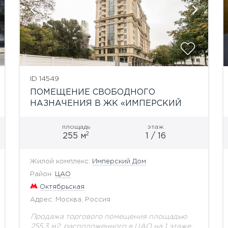
показать ещё 3 фотографии
ID 14549
ПОМЕЩЕНИЕ СВОБОДНОГО
НАЗНАЧЕНИЯ В ЖК «ИМПЕРСКИЙ
ДОМ»
площадь
этаж
2
255 м
1 / 16
Жилой комплекс:
Имперский Дом
Район:
ЦАО
Октябрьская
Адрес: Москва, Россия
Продажа торгового помещения площадью
255,3 м2, расположенного в ЦАО на 1 этаже