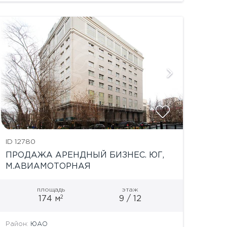
непосредственной близости от...
ID 12780
ПРОДАЖА АРЕНДНЫЙ БИЗНЕС. ЮГ,
М.АВИАМОТОРНАЯ
площадь
этаж
2
174 м
9 / 12
Район:
ЮАО