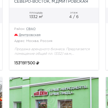
СЕВЕРО-ВОСТОК, М.ДМИТРОВСКАЯ
площадь
этаж
2
1332 м
4 / 6
Район:
СВАО
Дмитровская
Адрес: Москва, Россия
Продажа арендного бизнеса. Предлагается
помещение общей пл. 1332,1 кв.м,
расположенное на четвертом этаже. Окна
выходят на две стороны. Высота потолков
153'191'500
4,2 м. Хорошо проходимое место. Рядом
расположены...