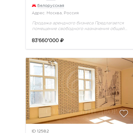
Белорусская
Адрес: Москва, Россия
Продажа арендного бизнеса Предлагается
помещение свободного назначения общей
пл. 95 кв.м, с арендатором. Большие
витринные окна. Высота потолков 4,2 м.
83'660'000
Электрическая мощность 15 кВт. Первый
этаж жилого...
ID 12582