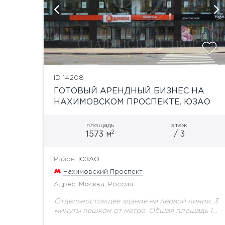
показать ещё 7 фотографий
ID 14208
ГОТОВЫЙ АРЕНДНЫЙ БИЗНЕС НА
НАХИМОВСКОМ ПРОСПЕКТЕ. ЮЗАО
площадь
этаж
2
1573 м
/ 3
Район:
ЮЗАО
Нахимовский Проспект
Адрес: Москва, Россия
Отдельностоящее здание на первой линии, 3
минуты пешком от метро. Общая площадь 1
573,7 кв.м: - 1 этаж - 570 кв.м - 2 этаж - 567,3