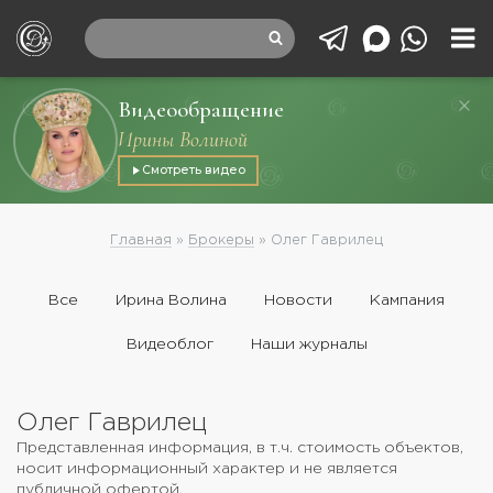
Видеообращение
Ирины Волиной
Смотреть видео
Главная
»
Брокеры
»
Олег Гаврилец
Все
Ирина Волина
Новости
Кампания
Видеоблог
Наши журналы
Олег Гаврилец
Представленная информация, в т.ч. стоимость объектов,
носит информационный характер и не является
публичной офертой.