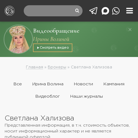
Видеообращение
Ирины Волиной
Смотреть видео
Главная
»
Брокеры
»
Светлана Хализова
Все
Ирина Волина
Новости
Кампания
Видеоблог
Наши журналы
Светлана Хализова
Представленная информация, в т.ч. стоимость объектов,
носит информационный характер и не является
публичной офертой.