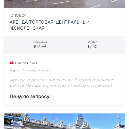
ID 10624
АРЕНДА ТОРГОВАЯ. ЦЕНТРАЛЬНЫЙ,
М.СМОЛЕНСКАЯ
площадь
этаж
2
497 м
1 / 10
Смоленская
Адрес: Москва, Россия
Аренда торгового помещения. В торгово-деловом
центре Москвы в 5 минутах от метро Смоленская
сдается торговое помещение с отдельным входом
на первом этаже жилого дома с витринными
Цена по запросу
окнами....