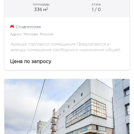
площадь
этаж
2
336 м
1 / 0
Сходненская
Адрес: Москва, Россия
Аренда торгового помещения Предлагается в
аренду помещение свободного назначения общей
пл. 336,9 кв.м. Помещение занимает подвал с
высотой потолка 2,2 м. Свободная планировка.
Цена по запросу
Помещение под чистовую отделку....