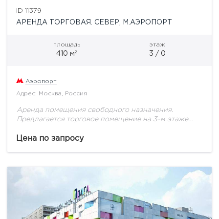
ID 11379
АРЕНДА ТОРГОВАЯ. СЕВЕР, М.АЭРОПОРТ
площадь
этаж
2
410 м
3 / 0
Аэропорт
Адрес: Москва, Россия
Аренда помещения свободного назначения.
Предлагается торговое помещение на 3-м этаже
жилого комплекса Помидор общей площадью 410
кв.м. первая линия Ленинградского проспекта
Цена по запросу
отдельный вход выполнен ремонт Стоимость
аренды:...