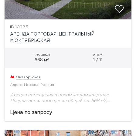
ID 10983
АРЕНДА ТОРГОВАЯ. ЦЕНТРАЛЬНЫЙ,
М.ОКТЯБРЬСКАЯ
площадь
этаж
2
668 м
1 / 11
Октябрьская
Адрес: Москва, Россия
Аренда помещения в новом жилом квартале.
Предлагается помещение общей пл. 668 м2,
включая антресоль 164 м2. Расположено помещение
на первом этаже жилого дома. Высокие потолки,
Цена по запросу
большие витрины....