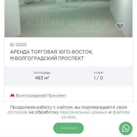
ID 12130
АРЕНДА ТОРГОВАЯ. ЮГО-ВОСТОК,
М.ВОЛГОГРАДСКИЙ ПРОСПЕКТ
площадь
этаж
2
483 м
1 / 0
Волгоградский Проспект
Адрес: Москва, Россия
Продолжая работу с сайтом, вы подтверждаете свое
согласие
на обработку
персональных данных
и
файлов
Аренда торгового помещения Предлагается в
cookie
.
аренду помещение свободного назначения общей
пл. 483 кв.м. Высота потолков 3,5 м. Интенсивный
На карте
Фильтры
Хорошо
пешеходный и автомобильный трафик. витринное
Цена по запросу
остекление электрическая мощность 215...