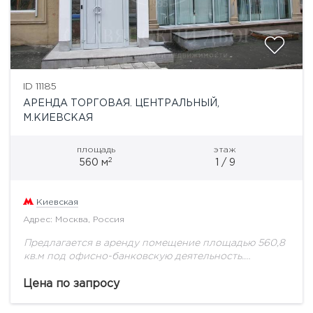
ID 11185
АРЕНДА ТОРГОВАЯ. ЦЕНТРАЛЬНЫЙ,
М.КИЕВСКАЯ
площадь
этаж
2
560 м
1 / 9
Киевская
Адрес: Москва, Россия
Предлагается в аренду помещение площадью 560,8
кв.м под офисно-банковскую деятельность.
Помещение полностью оборудовано в соответствии
с требованиями ЦБ: 2 расчетно-кассовых узла,
Цена по запросу
денежные хранилища. Евроремонт, центральная
вентиляция и...