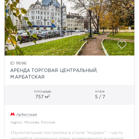
ID 11696
АРЕНДА ТОРГОВАЯ. ЦЕНТРАЛЬНЫЙ,
М.АРБАТСКАЯ
площадь
этаж
2
757 м
5 / 7
Арбатская
Адрес: Москва, Россия
Изумительная постройка в стиле "модерн" – часть
ансамбля доходного дома, возведенного в начале