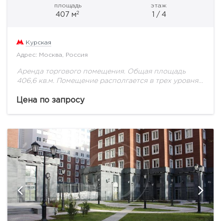
площадь
этаж
2
407 м
1 / 4
Курская
Адрес: Москва, Россия
Аренда торгового помещения. Общая площадь
406,6 кв.м. Помещение располгается в трех уровнях:
1 этаж + 2 этаж + подвал. Высота потолков: 1 и 2
этажи - 3...
Цена по запросу