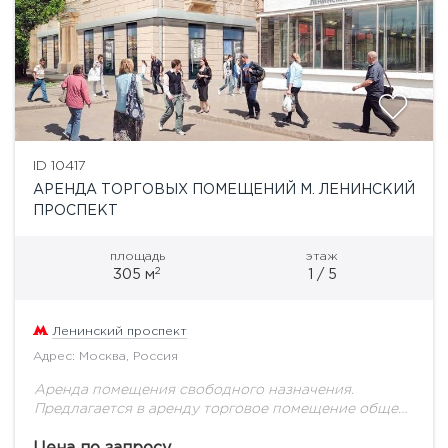
ID 10417
АРЕНДА ТОРГОВЫХ ПОМЕЩЕНИЙ М. ЛЕНИНСКИЙ
ПРОСПЕКТ
площадь
этаж
2
305 м
1 / 5
Ленинский проспект
Адрес: Москва, Россия
Аренда помещения свободного назначения.
Предлагается в аренду торговое помещение общей
площадью 305 кв.м, состоящее из двух уровней:
первый этаж 172,3 кв.м и антресоль 132,7 кв.м.