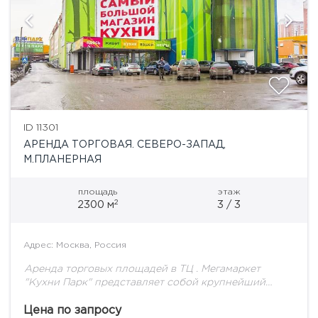
ID 11301
АРЕНДА ТОРГОВАЯ. СЕВЕРО-ЗАПАД,
М.ПЛАНЕРНАЯ
площадь
этаж
2
2300 м
3 / 3
Адрес: Москва, Россия
Аренда торговых площадей в ТЦ . Мегамаркет
"Кухни Парк" представляет собой крупнейший
специализированный торговый центр кухни и
сантехники, расположенный на 71 км МКАД с в
Цена по запросу