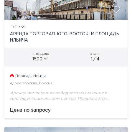
ID 11839
АРЕНДА ТОРГОВАЯ. ЮГО-ВОСТОК, М.ПЛОЩАДЬ
ИЛЬИЧА
площадь
этаж
2
1500 м
1 / 4
Площадь Ильича
Адрес: Москва, Россия
Аренда помещения свободного назначения в
многофункциональном центре. Предлагается
помещение свободного назначения общей пл. 1 500
кв.м. Открытая планировка. Здание расположено на
Цена по запросу
первой линии домов. В пешей доступности...