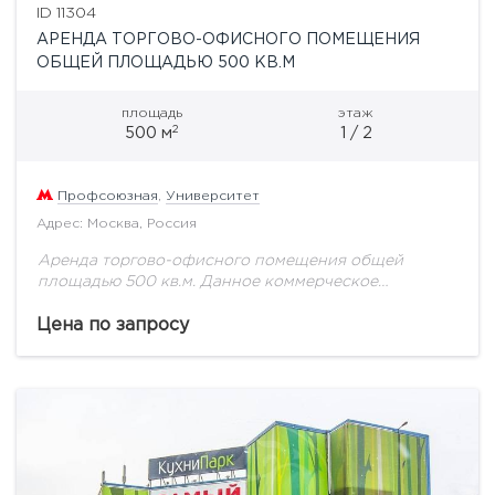
ID 11304
АРЕНДА ТОРГОВО-ОФИСНОГО ПОМЕЩЕНИЯ
ОБЩЕЙ ПЛОЩАДЬЮ 500 КВ.М
площадь
этаж
2
500 м
1 / 2
Профсоюзная
,
Университет
Адрес: Москва, Россия
Аренда торгово-офисного помещения общей
площадью 500 кв.м. Данное коммерческое
помещение располагается на первой линии домов и
имеет следующие характеристики: цоколь: 400 кв.м
Цена по запросу
зал и 100 кв.м офисных...