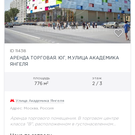
ID 11438
АРЕНДА ТОРГОВАЯ. ЮГ, М.УЛИЦА АКАДЕМИКА
ЯНГЕЛЯ
площадь
этаж
2
776 м
2 / 3
Улица Академика Янгеля
Адрес: Москва, Россия
Аренда торгового помещения. В торговом центре
класса "В", расположенном в густонаселенном
районе Москвы, вблизи Варшавского шоссе,