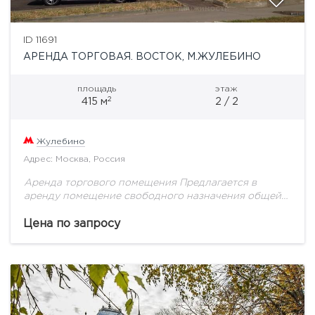
ID 11691
АРЕНДА ТОРГОВАЯ. ВОСТОК, М.ЖУЛЕБИНО
площадь
этаж
2
415 м
2 / 2
Жулебино
Адрес: Москва, Россия
Аренда торгового помещения Предлагается в
аренду помещение свободного назначения общей
пл. 415 м2. Помещение расположено на втором
этаже. Высота потолка 4,5 м. Электрическая
Цена по запросу
мощность 186 кВт. В...