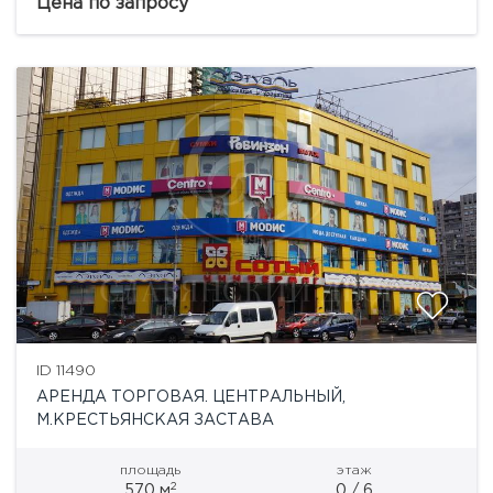
сдается в аренду торговое помещение пл. 776,9 м2.
Цена по запросу
Объект окружен массовой...
ID 11490
АРЕНДА ТОРГОВАЯ. ЦЕНТРАЛЬНЫЙ,
М.КРЕСТЬЯНСКАЯ ЗАСТАВА
площадь
этаж
2
570 м
0 / 6