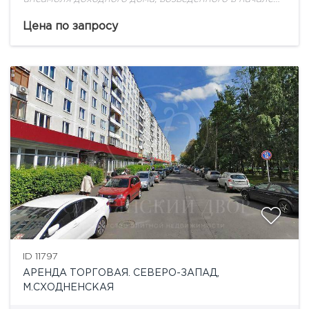
ХХ века по проекту выдающегося московского
архитектора Н. Д. Струкова. Невероятно красивый
Цена по запросу
дом с...
ID 11797
АРЕНДА ТОРГОВАЯ. СЕВЕРО-ЗАПАД,
М.СХОДНЕНСКАЯ