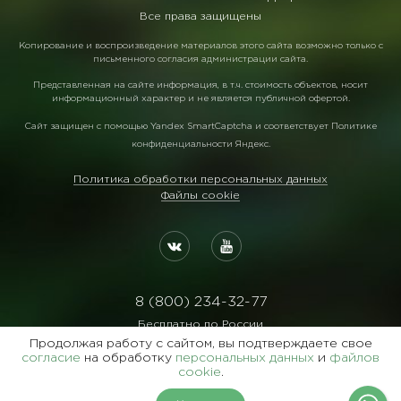
Все права защищены
Копирование и воспроизведение материалов этого сайта возможно только с
письменного согласия администрации сайта.
Представленная на сайте информация, в т.ч. стоимость объектов, носит
информационный характер и не является публичной офертой.
Сайт защищен с помощью
Yandex SmartCaptcha
и соответствует
Политике
конфиденциальности Яндекс
.
Политика обработки персональных данных
Файлы cookie
8 (800) 234-32-77
Бесплатно по России
Продолжая работу с сайтом, вы подтверждаете свое
Реквизиты:
согласие
на обработку
персональных данных
и
файлов
ООО Агентство "Славянский Двор"
cookie
.
ИНН:7729122105 ОГРН:1027700102473