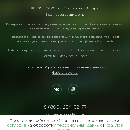
©1995 -
2026 гг. «Славянский Двор».
Все права защищены
Копирование и воспроизведение материалов этого сайта возможно только с
письменного согласия администрации сайта.
Представленная на сайте информация, в т.ч. стоимость объектов, носит
информационный характер и не является публичной офертой.
Сайт защищен с помощью
Yandex SmartCaptcha
и соответствует
Политике
конфиденциальности Яндекс
.
Политика обработки персональных данных
Файлы cookie
8 (800) 234-32-77
Бесплатно по России
Продолжая работу с сайтом, вы подтверждаете свое
Реквизиты:
согласие
на обработку
персональных данных
и
файлов
ООО Агентство "Славянский Двор"