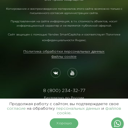
Копирование и воспроизведение материалов этого сайта возможно только с
письменного согласия администрации сайта.
Представленная на сайте информация, в т.ч. стоимость объектов, носит
информационный характер и не является публичной офертой.
Сайт защищен с помощью
Yandex SmartCaptcha
и соответствует
Политике
конфиденциальности Яндекс
.
Политика обработки персональных данных
Файлы cookie
8 (800) 234-32-77
Бесплатно по России
Продолжая работу с сайтом, вы подтверждаете свое
Реквизиты:
согласие
на обработку
персональных данных
и
файлов
ООО Агентство "Славянский Двор"
cookie
.
ИНН:7729122105 ОГРН:1027700102473
Хорошо