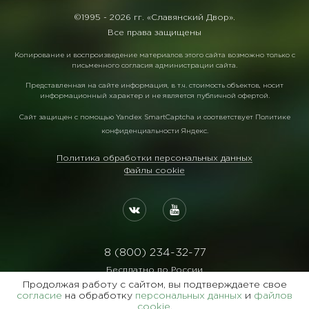
©1995 -
2026 гг. «Славянский Двор».
Все права защищены
Копирование и воспроизведение материалов этого сайта возможно только с
письменного согласия администрации сайта.
Представленная на сайте информация, в т.ч. стоимость объектов, носит
информационный характер и не является публичной офертой.
Сайт защищен с помощью
Yandex SmartCaptcha
и соответствует
Политике
конфиденциальности Яндекс
.
Политика обработки персональных данных
Файлы cookie
8 (800) 234-32-77
Бесплатно по России
Продолжая работу с сайтом, вы подтверждаете свое
Реквизиты:
согласие
на обработку
персональных данных
и
файлов
ООО Агентство "Славянский Двор"
cookie
.