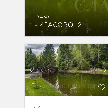
ID 450
ЧИГАСОВО -2
афий
показать ещё 6 фотографий
ID 25