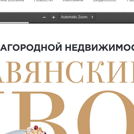
ина Волина
Новости
Кампания
Видеоблог
На