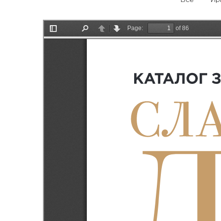
Все
Ир