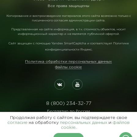
Все права защищены
Копирование и воспроизведение материалов этого сайта возможно только с
письменного согласия администрации сайта.
Представленная на сайте информация, в т.ч. стоимость объектов, носит
информационный характер и не является публичной офертой.
Сайт защищен с помощью
Yandex SmartCaptcha
и соответствует
Политике
конфиденциальности Яндекс
.
Политика обработки персональных данных
Файлы cookie
8 (800) 234-32-77
Бесплатно по России
Продолжая работу с сайтом, вы подтверждаете свое
Реквизиты:
согласие
на обработку
персональных данных
и
файлов
ООО Агентство "Славянский Двор"
cookie
.
ИНН:7729122105 ОГРН:1027700102473