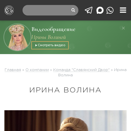
Видеообращение
Ирины Волиной
Смотреть видео
Главная
»
О компании
»
Команда "Славянский Двор"
»
Ирина
Волина
ИРИНА ВОЛИНА